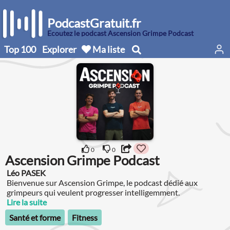
PodcastGratuit.fr
Écoutez le podcast Ascension Grimpe Podcast
Top 100
Explorer
Ma liste
0
0
Ascension Grimpe Podcast
Léo PASEK
Bienvenue sur Ascension Grimpe, le podcast dédié aux
grimpeurs qui veulent progresser intelligemment.
Lire la suite
Santé et forme
Fitness