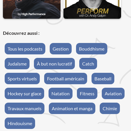
Découvrez aussi :
Tous les podcasts
Gestion
Bouddhisme
Judaïsme
À but non lucratif
Catch
Sports virtuels
Football américain
Baseball
Hockey sur glace
Natation
Fitness
Aviation
Travaux manuels
Animation et manga
Chimie
Hindouisme