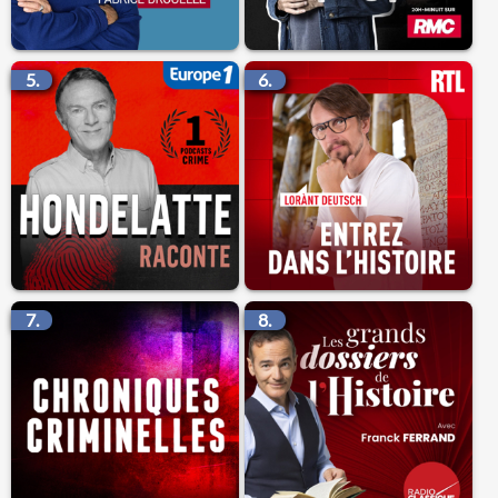
5.
6.
7.
8.