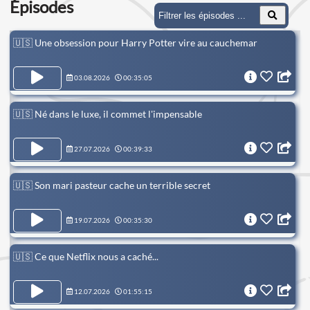
Épisodes
🇺🇸 Une obsession pour Harry Potter vire au cauchemar
03.08.2026
00:35:05
🇺🇸 Né dans le luxe, il commet l'impensable
27.07.2026
00:39:33
🇺🇸 Son mari pasteur cache un terrible secret
19.07.2026
00:35:30
🇺🇸 Ce que Netflix nous a caché...
12.07.2026
01:55:15