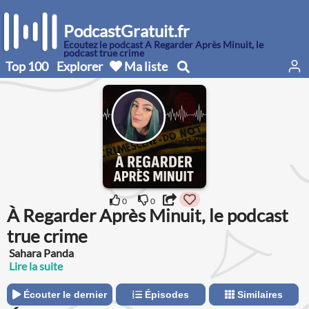
PodcastGratuit.fr
Écoutez le podcast À Regarder Après Minuit, le
podcast true crime
Top 100
Explorer
Ma liste
0
0
À Regarder Après Minuit, le podcast
true crime
Sahara Panda
Lire la suite
Écouter le dernier
Épisodes
Similaires