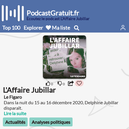
PodcastGratuit.fr
Écoutez le podcast L'Affaire Jubillar
Top 100
Explorer
Ma liste
0
0
L'Affaire Jubillar
Le Figaro
Dans la nuit du 15 au 16 décembre 2020, Delphine Jubillar
disparaît.
Lire la suite
Actualités
Analyses politiques