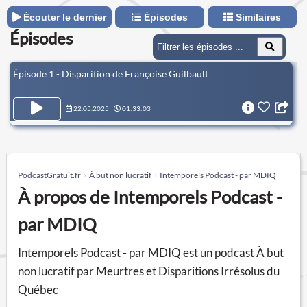
Écouter le dernier
Épisodes
Similaires
Épisodes
Épisode 1 - Disparition de Françoise Guilbault
22.05.2025
01:33:03
PodcastGratuit.fr
À but non lucratif
Intemporels Podcast - par MDIQ
À propos de Intemporels Podcast -
par MDIQ
Intemporels Podcast - par MDIQ est un podcast À but
non lucratif par Meurtres et Disparitions Irrésolus du
Québec