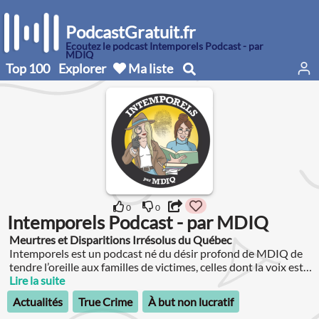
PodcastGratuit.fr
Écoutez le podcast Intemporels Podcast - par
MDIQ
Top 100
Explorer
Ma liste
0
0
Intemporels Podcast - par MDIQ
Meurtres et Disparitions Irrésolus du Québec
Intemporels est un podcast né du désir profond de MDIQ de
tendre l’oreille aux familles de victimes, celles dont la voix est
souvent restée dans l’ombre, oubliée ou tue.
Lire la suite
Actualités
True Crime
À but non lucratif