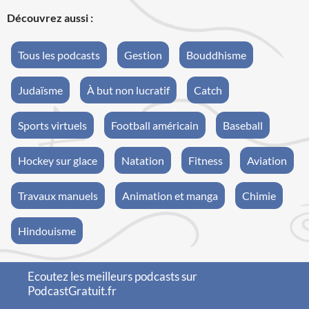
Découvrez aussi :
Tous les podcasts
Gestion
Bouddhisme
Judaïsme
À but non lucratif
Catch
Sports virtuels
Football américain
Baseball
Hockey sur glace
Natation
Fitness
Aviation
Travaux manuels
Animation et manga
Chimie
Hindouisme
Ecoutez les meilleurs podcasts sur
PodcastGratuit.fr