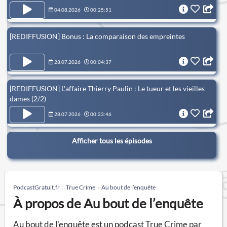
04.08.2026
00:25:51
[REDIFFUSION] Bonus : La comparaison des empreintes
28.07.2026
00:04:37
[REDIFFUSION] L'affaire Thierry Paulin : Le tueur et les vieilles
dames (2/2)
28.07.2026
00:23:46
Afficher tous les épisodes
PodcastGratuit.fr
True Crime
Au bout de l’enquête
À propos de Au bout de l’enquête
Au bout de l’enquête est un podcast True Crime par