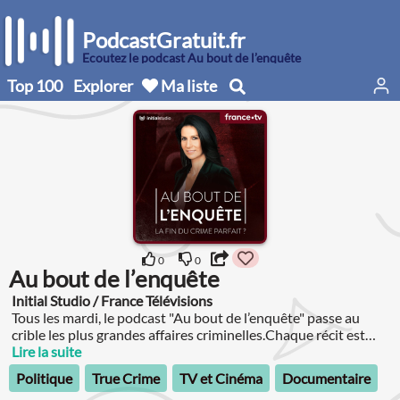
PodcastGratuit.fr
Écoutez le podcast Au bout de l’enquête
Top 100
Explorer
Ma liste
0
0
Au bout de l’enquête
Initial Studio / France Télévisions
Tous les mardi, le podcast "Au bout de l’enquête" passe au
crible les plus grandes affaires criminelles.Chaque récit est
accompagné d’un épisode bonus dans lequel Marie Drucker et
Lire la suite
le professeur de criminologie Alain Bauer nous apportent un
Politique
True Crime
TV et Cinéma
Documentaire
éclairage technique, psychologique, sociologique ou