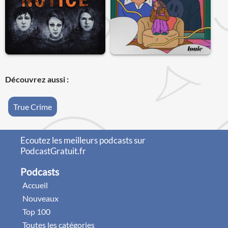
Découvrez aussi :
True Crime
Ecoutez les meilleurs podcasts sur
PodcastGratuit.fr
Podcasts
Accueil
Nouveaux
Top 100
Toutes les catégories