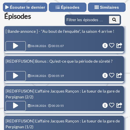
historique pour comprendre les procédés mis en œuvre au
cours de l’enquête, mais aussi ses enjeux et ses
Écouter le dernier
Épisodes
Similaires
répercussions."Au bout de l'enquête" est un podcast coproduit
Épisodes
par Initial Studio, Enibas Productions et France Télévisions,
adapté de l'émission audiovisuelle éponyme produite par
Enibas Productions et France Télévisions.
[ Bande-annonce ] - "Au bout de l'enquête", la saison 4 arrive !
06.08.2026
00:01:07
[REDIFFUSION] Bonus : Qu'est-ce que la période de sûreté ?
04.08.2026
00:05:19
[REDIFFUSION] L'affaire Jacques Rançon : Le tueur de la gare de
Perpignan (2/2)
04.08.2026
00:20:55
[REDIFFUSION] L'affaire Jacques Rançon : Le tueur de la gare de
Perpignan (1/2)