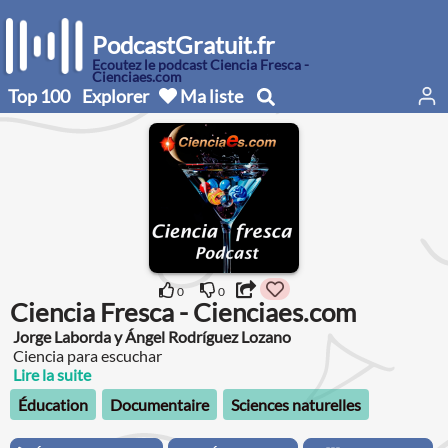
PodcastGratuit.fr
Écoutez le podcast Ciencia Fresca -
Cienciaes.com
Top 100
Explorer
Ma liste
0
0
Ciencia Fresca - Cienciaes.com
Jorge Laborda y Ángel Rodríguez Lozano
Ciencia para escuchar
Lire la suite
Éducation
Documentaire
Sciences naturelles