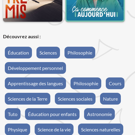
Découvrez aussi :
Éducation
Sciences
Philosophie
Développement personnel
Apprentissage des langues
Philosophie
Cours
Sciences de la Terre
Sciences sociales
Nature
Tuto
Éducation pour enfants
Astronomie
Physique
Science de la vie
Sciences naturelles