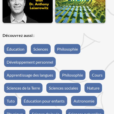
Découvrez aussi :
Éducation
Sciences
Philosophie
Développement personnel
Apprentissage des langues
Philosophie
Cours
Sciences de la Terre
Sciences sociales
Nature
Tuto
Éducation pour enfants
Astronomie
Physique
Science de la vie
Sciences naturelles