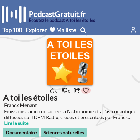
PodcastGratuit.fr
Écoutez le podcast A toi les étoiles
Top 100
Explorer
Ma liste
0
0
A toi les étoiles
Franck Menant
Emissions radio consacrées à l'astronomie et à l'astronautique
diffusées sur IDFM Radio, créées et présentées par Franck
Menant.
Lire la suite
Documentaire
Sciences naturelles