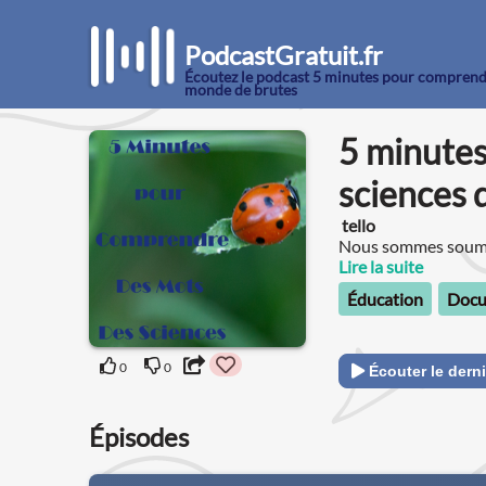
PodcastGratuit.fr
Écoutez le podcast 5 minutes pour comprendr
monde de brutes
5 minutes
sciences 
tello
Nous sommes soumis
utilise un vocabulai
Lire la suite
Éducation
Docu
0
0
Écouter le derni
Épisodes