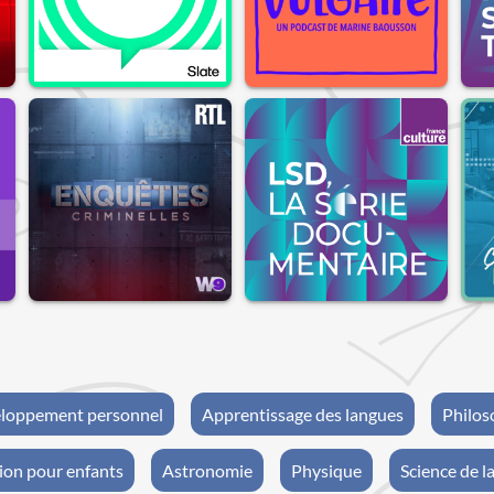
loppement personnel
Apprentissage des langues
Philos
ion pour enfants
Astronomie
Physique
Science de la