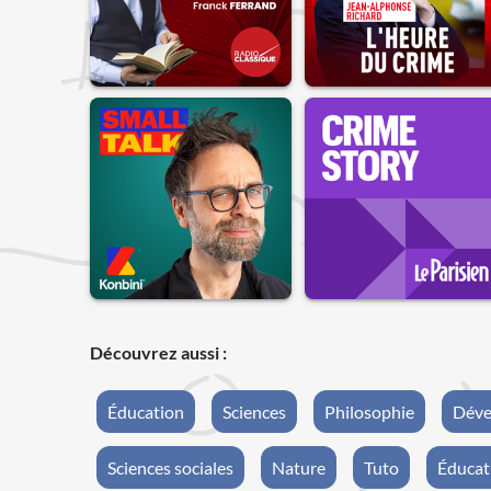
Découvrez aussi :
Éducation
Sciences
Philosophie
Déve
Sciences sociales
Nature
Tuto
Éducat