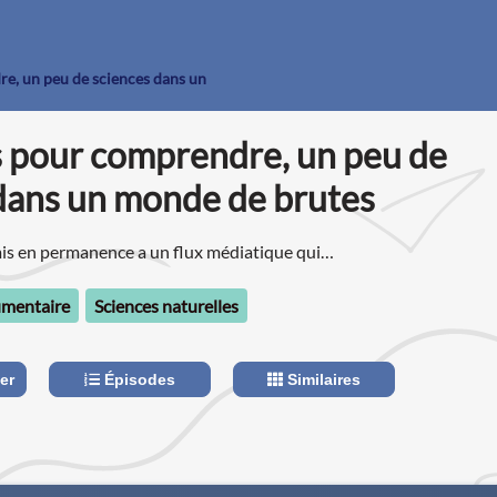
e, un peu de sciences dans un
 pour comprendre, un peu de
dans un monde de brutes
 en permanence a un flux médiatique qui
re riche mais pas toujours expliqué.
mentaire
Sciences naturelles
er
Épisodes
Similaires