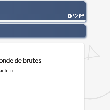
monde de brutes
r tello