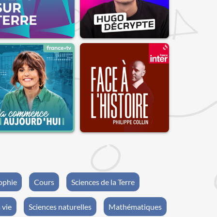
ophie
Cours
Sciences de la Terre
 vie
Sciences naturelles
Mathématiques