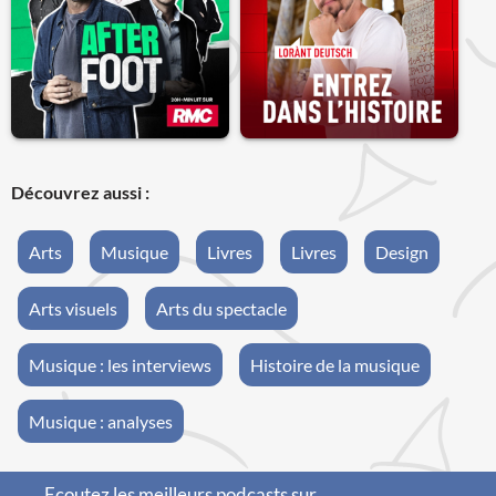
Découvrez aussi :
Arts
Musique
Livres
Livres
Design
Arts visuels
Arts du spectacle
Musique : les interviews
Histoire de la musique
Musique : analyses
Ecoutez les meilleurs podcasts sur