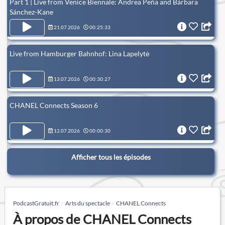
Part 1 | Live from Venice Biennale: Andrea Peña and Bárbara
Sánchez-Kane
21.07.2026
00:25:33
Live from Hamburger Bahnhof: Lina Lapelytė
13.07.2026
00:30:27
CHANEL Connects Season 6
12.07.2026
00:00:30
Afficher tous les épisodes
PodcastGratuit.fr
Arts du spectacle
CHANEL Connects
À propos de CHANEL Connects