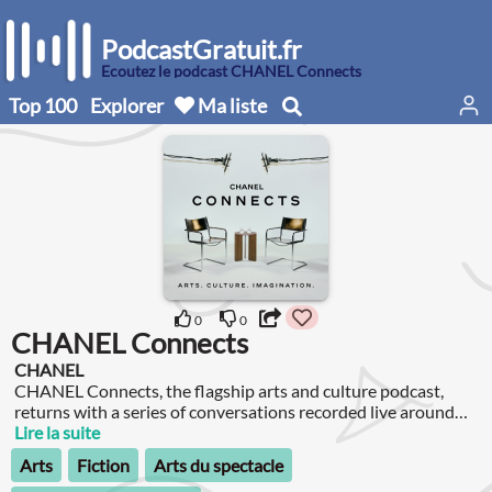
PodcastGratuit.fr
Écoutez le podcast CHANEL Connects
Top 100
Explorer
Ma liste
0
0
CHANEL Connects
CHANEL
CHANEL Connects, the flagship arts and culture podcast,
returns with a series of conversations recorded live around
the world.
Lire la suite
Arts
Fiction
Arts du spectacle