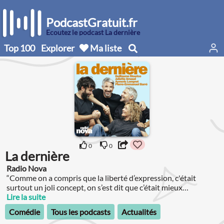
PodcastGratuit.fr
Écoutez le podcast La dernière
Top 100
Explorer
Ma liste
0
0
La dernière
Radio Nova
“Comme on a compris que la liberté d’expression, c'était
surtout un joli concept, on s’est dit que c’était mieux
d’imaginer chaque émission comme si c’était la dernière”, dit
Lire la suite
Guillaume Meurice.
Comédie
Tous les podcasts
Actualités