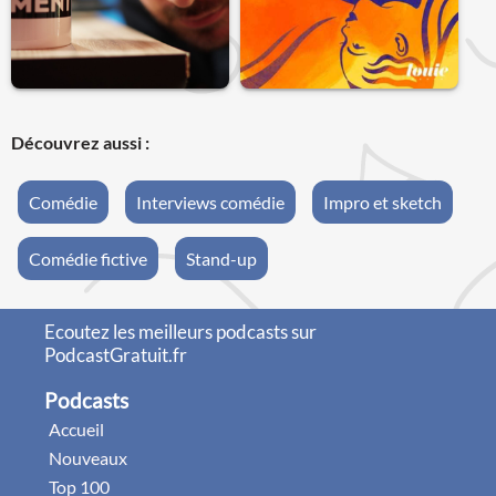
Découvrez aussi :
Comédie
Interviews comédie
Impro et sketch
Comédie fictive
Stand-up
Ecoutez les meilleurs podcasts sur
PodcastGratuit.fr
Podcasts
Accueil
Nouveaux
Top 100