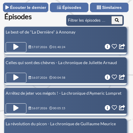
Écouter le dernier
Épisodes
Similaires
Épisodes
Le best-of de "La Dernière" à Annonay
17.07.2026
01:40:24
Celles qui sont des chèvres - La chronique de Juliette Arnaud
16.07.2026
00:04:58
Arrêtez de jeter vos mégots ! - La chronique d'Aymeric Lompret
16.07.2026
00:05:15
La révolution du picon - La chronique de Guillaume Meurice