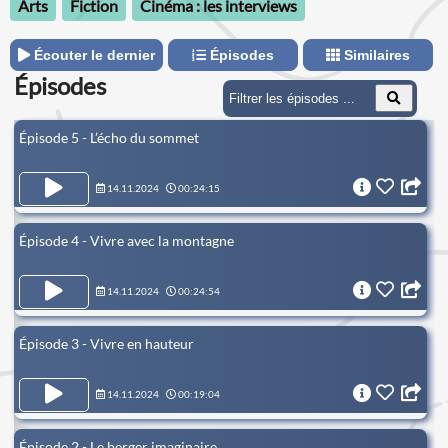
Arts
Fiction
Cinéma : les interviews
Écouter le dernier
Épisodes
Similaires
Épisodes
Épisode 5 - L’écho du sommet
14.11.2024
00:24:15
Épisode 4 - Vivre avec la montagne
14.11.2024
00:24:54
Épisode 3 - Vivre en hauteur
14.11.2024
00:19:04
Épisode 2 - Le berger imaginaire