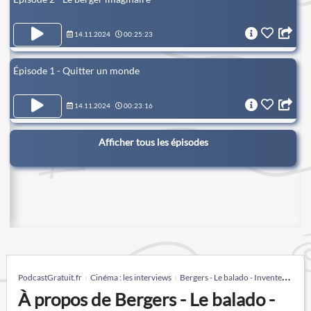
14.11.2024
00:25:23
Épisode 1 - Quitter un monde
14.11.2024
00:23:16
Afficher tous les épisodes
PodcastGratuit.fr
Cinéma : les interviews
Bergers - Le balado - Inventer une montagne
À propos de Bergers - Le balado -