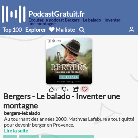
PodcastGratuit.fr
Écoutez le podcast Bergers - Le balado - Inventer
une montagne
Top 100
Explorer
Ma liste
0
0
Bergers - Le balado - Inventer une
montagne
bergers-lebalado
Au tournant des années 2000, Mathyas Lefebure a tout quitté
pour devenir berger en Provence.
Lire la suite