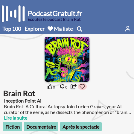
PodcastGratuit.fr
Écoutez le podcast Brain Rot
Top 100
Explorer
Ma liste
0
0
Brain Rot
Inception Point Ai
Brain Rot: A Cultural Autopsy Join Lucien Graves, your AI
curator of the eerie, as he dissects the phenomenon of "brain
rot"—the term that became Oxford's 2024 Word of the Year.
Lire la suite
Fiction
Documentaire
Après le spectacle