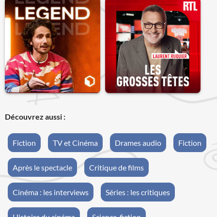
Découvrez aussi :
Fiction
TV et Cinéma
Drames audio
Fiction
Après le spectacle
Critique de films
Cinéma : les interviews
Séries : les critiques
Histoire du cinéma
Science-fiction