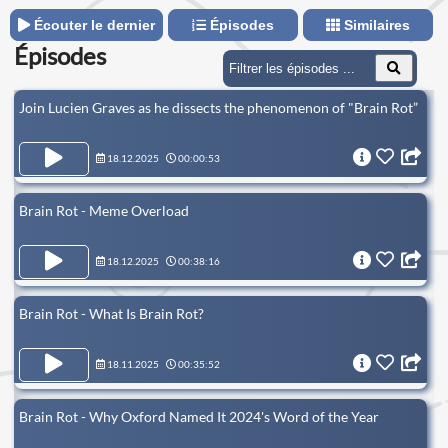
Écouter le dernier
Épisodes
Similaires
Épisodes
Join Lucien Graves as he dissects the phenomenon of "Brain Rot”
18.12.2025
00:00:53
Brain Rot - Meme Overload
18.12.2025
00:38:16
Brain Rot - What Is Brain Rot?
18.11.2025
00:35:52
Brain Rot - Why Oxford Named It 2024's Word of the Year