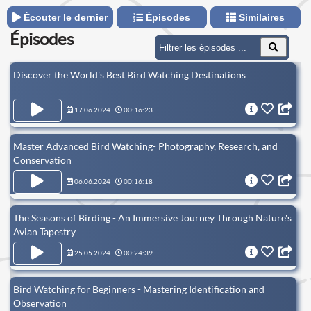
Écouter le dernier
Épisodes
Similaires
Épisodes
Discover the World's Best Bird Watching Destinations
17.06.2024
00:16:23
Master Advanced Bird Watching- Photography, Research, and
Conservation
06.06.2024
00:16:18
The Seasons of Birding - An Immersive Journey Through Nature's
Avian Tapestry
25.05.2024
00:24:39
Bird Watching for Beginners - Mastering Identification and
Observation