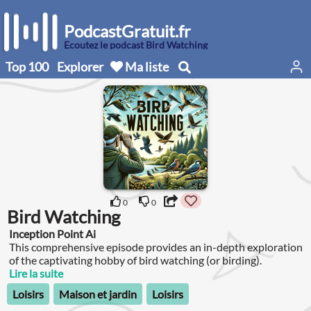
PodcastGratuit.fr
Écoutez le podcast Bird Watching
Top 100
Explorer
Ma liste
0
0
Bird Watching
Inception Point Ai
This comprehensive episode provides an in-depth exploration
of the captivating hobby of bird watching (or birding).
Lire la suite
Loisirs
Maison et jardin
Loisirs