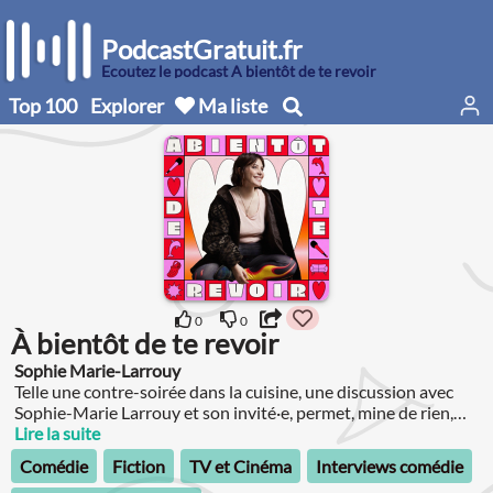
PodcastGratuit.fr
Écoutez le podcast À bientôt de te revoir
Top 100
Explorer
Ma liste
0
0
À bientôt de te revoir
Sophie Marie-Larrouy
Telle une contre-soirée dans la cuisine, une discussion avec
Sophie-Marie Larrouy et son invité·e, permet, mine de rien,
d'en apprendre plus sur son prochain.
Lire la suite
Comédie
Fiction
TV et Cinéma
Interviews comédie