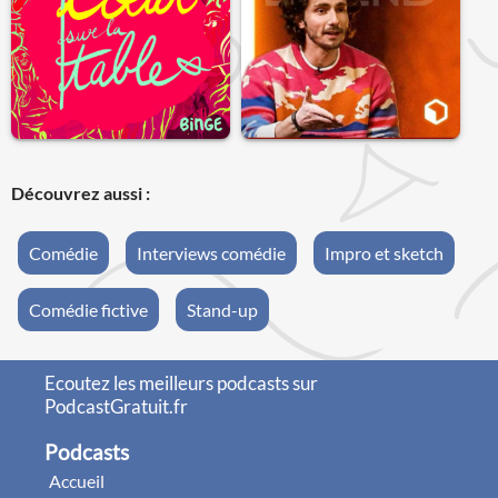
Découvrez aussi :
Comédie
Interviews comédie
Impro et sketch
Comédie fictive
Stand-up
Ecoutez les meilleurs podcasts sur
PodcastGratuit.fr
Podcasts
Accueil