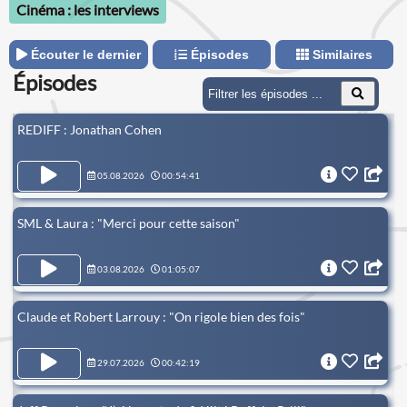
Cinéma : les interviews
Écouter le dernier
Épisodes
Similaires
Épisodes
REDIFF : Jonathan Cohen
05.08.2026
00:54:41
SML & Laura : "Merci pour cette saison"
03.08.2026
01:05:07
Claude et Robert Larrouy : "On rigole bien des fois"
29.07.2026
00:42:19