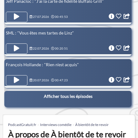
Jeff Panacloc : "J’ai la carte de fidélité Buffalo Grill"
27.07.2026
00:45:53
SML : "Vous êtes mes tartes de Linz"
22.07.2026
00:20:51
François Hollande : "Rien n'est acquis"
20.07.2026
00:47:23
Afficher tous les épisodes
PodcastGratuit.fr
Interviews comédie
À bientôt de te revoir
À propos de À bientôt de te revoir