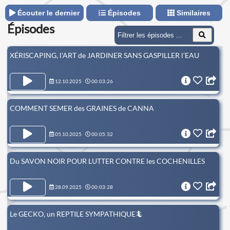
Écouter le dernier
Épisodes
Similaires
Épisodes
XÉRISCAPING, l'ART de JARDINER SANS GASPILLER l’EAU
12.10.2025
00:03:26
COMMENT SEMER des GRAINES de CANNA
05.10.2025
00:05:32
Du SAVON NOIR POUR LUTTER CONTRE les COCHENILLES
28.09.2025
00:03:28
Le GECKO, un REPTILE SYMPATHIQUE🦎