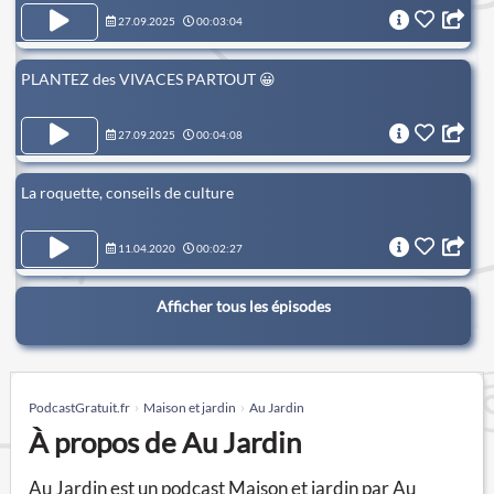
27.09.2025
00:03:04
PLANTEZ des VIVACES PARTOUT 😀
27.09.2025
00:04:08
La roquette, conseils de culture
11.04.2020
00:02:27
Afficher tous les épisodes
PodcastGratuit.fr
Maison et jardin
Au Jardin
À propos de Au Jardin
Au Jardin est un podcast Maison et jardin par Au