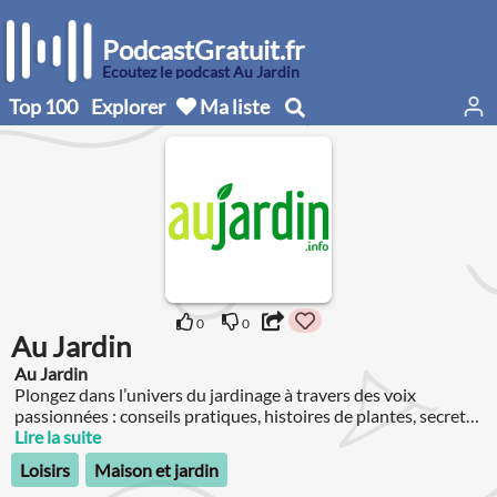
PodcastGratuit.fr
Écoutez le podcast Au Jardin
Top 100
Explorer
Ma liste
0
0
Au Jardin
Au Jardin
Plongez dans l’univers du jardinage à travers des voix
passionnées : conseils pratiques, histoires de plantes, secrets
de jardinier et inspirations botaniques.
Lire la suite
Loisirs
Maison et jardin