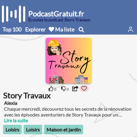
PodcastGratuit.fr
Écoutez le podcast Story Travaux
Top 100
Explorer
Ma liste
0
0
Story Travaux
Alexia
Chaque mercredi, découvrez tous les secrets de la rénovation
avec les épisodes aventuriers de Story Travaux pour un
Lire la suite
chantier serein ✌🏻 Je suis Alexia, hôte du podcast, mais aussi
investisseuse dans des projets immobiliers à rénover.
Loisirs
Loisirs
Maison et jardin