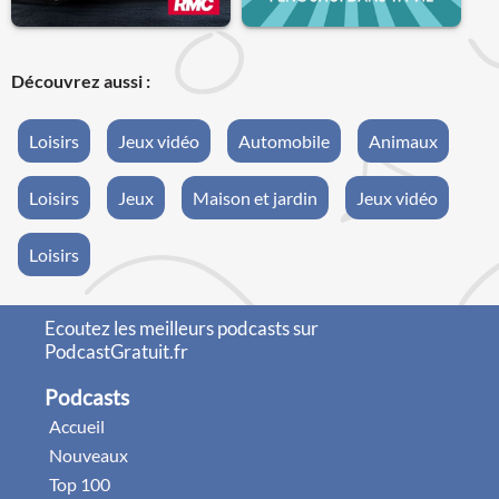
Découvrez aussi :
Loisirs
Jeux vidéo
Automobile
Animaux
Loisirs
Jeux
Maison et jardin
Jeux vidéo
Loisirs
Ecoutez les meilleurs podcasts sur
PodcastGratuit.fr
Podcasts
Accueil
Nouveaux
Top 100