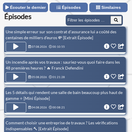
Écouter le dernier
Épisodes
Similaires
Épisodes
Une simple erreur sur son contrat d'assurance lui a coûté des
centaines de milliers d'euros 💸 [Extrait Épisode]
07.08.2026
00:10:55
Un incendie après vos travaux : sauriez-vous quoi faire dans les
48 premières heures ? 🔥 Franck Defendini
05.08.2026
01:21:28
Les 5 détails qui rendent une salle de bain beaucoup plus haut de
gamme ⭐ [Mini Épisode]
04.08.2026
00:08:21
Comment choisir une entreprise de travaux ? Les vérifications
indispensables 🔨 [Extrait Épisode]