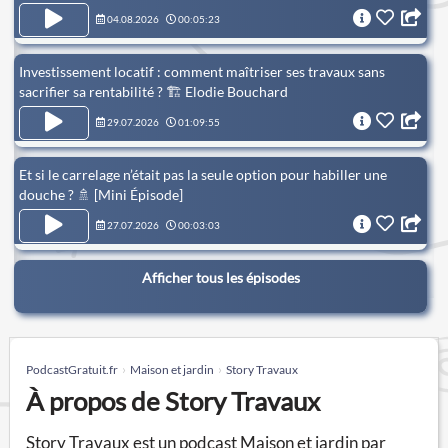
04.08.2026
00:05:23
Investissement locatif : comment maîtriser ses travaux sans
sacrifier sa rentabilité ? 🏗️ Elodie Bouchard
29.07.2026
01:09:55
Et si le carrelage n’était pas la seule option pour habiller une
douche ? 🚿 [Mini Épisode]
27.07.2026
00:03:03
Afficher tous les épisodes
PodcastGratuit.fr
Maison et jardin
Story Travaux
À propos de Story Travaux
Story Travaux est un podcast Maison et jardin par