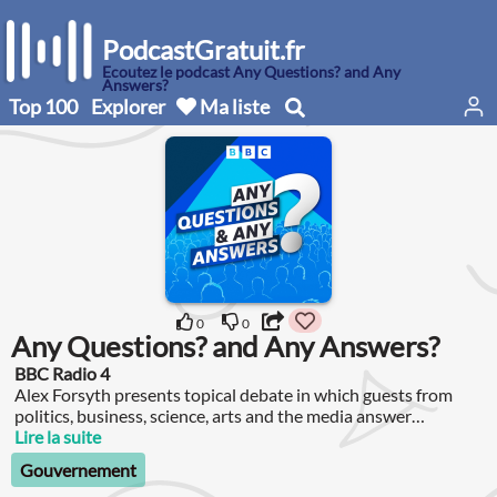
PodcastGratuit.fr
Écoutez le podcast Any Questions? and Any
Answers?
Top 100
Explorer
Ma liste
0
0
Any Questions? and Any Answers?
BBC Radio 4
Alex Forsyth presents topical debate in which guests from
politics, business, science, arts and the media answer
questions from members of the public.
Lire la suite
Gouvernement