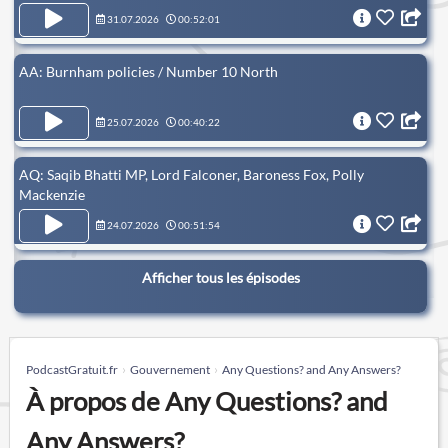
31.07.2026
00:52:01
AA: Burnham policies / Number 10 North
25.07.2026
00:40:22
AQ: Saqib Bhatti MP, Lord Falconer, Baroness Fox, Polly
Mackenzie
24.07.2026
00:51:54
Afficher tous les épisodes
PodcastGratuit.fr
Gouvernement
Any Questions? and Any Answers?
À propos de Any Questions? and
Any Answers?