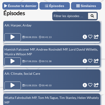
Écouter le dernier
Épisodes
Similaires
Épisodes
AA: Harper, Arday
08.08.2026
00:41:13
Hamish Falconer MP, Andrew Rosindell MP, Lord David Willetts,
Munira Wilson MP
07.08.2026
00:51:38
AA: Climate, Social Care
01.08.2026
00:40:10
Miatta Fahnbulleh MP, Tom McTague, Tim Stanley, Helen Whately
MP