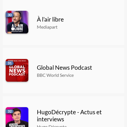
30
À l’air libre
Mediapart
31
Global News Podcast
BBC World Service
HugoDécrypte - Actus et
32
interviews
Hugo Décrypte