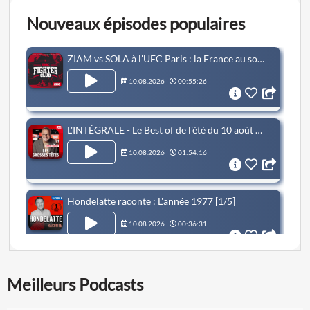
Nouveaux épisodes populaires
ZIAM vs SOLA à l'UFC Paris : la France au sommet ? Révolution chez les 70kg !
10.08.2026
00:55:26
L'INTÉGRALE - Le Best of de l'été du 10 août 2026
10.08.2026
01:54:16
Hondelatte raconte : L'année 1977 [1/5]
10.08.2026
00:36:31
SA FEMME T.UE LEUR FILLE DE 354 COUPS DE CISEAUX [REDIFF]
Meilleurs Podcasts
10.08.2026
01:02:29