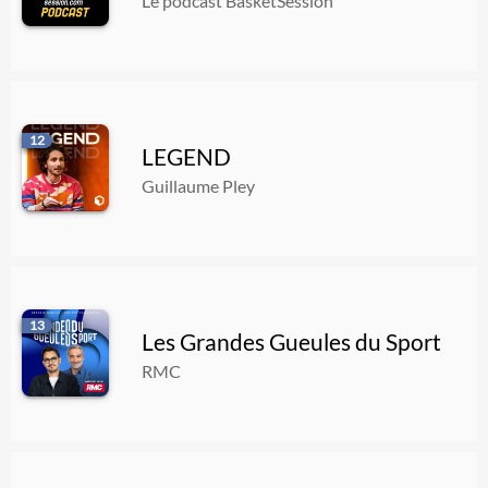
Le podcast BasketSession
12
LEGEND
Guillaume Pley
13
Les Grandes Gueules du Sport
RMC