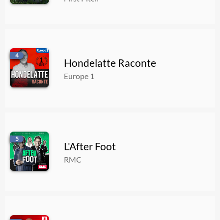
Chien régulateur, on répond aux QUESTIONS LES + POSÉES SUR GOOGLE
10.08.2026
00:28:14
4
Semaine spéciale " Les empoisonneurs " : Christophe Fauviau : le père qui ne voulait pas perdre - Le récit [1/2]
Hondelatte Raconte
10.08.2026
00:14:24
Europe 1
5
L'After Foot
RMC