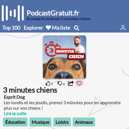
PodcastGratuit.fr
Écoutez le podcast 3 minutes chiens
Top 100
Explorer
Ma liste
0
0
3 minutes chiens
Esprit Dog
Les lundis et les jeudis, prenez 3 minutes pour en apprendre
plus sur vos chiens !
Lire la suite
Éducation
Musique
Loisirs
Animaux