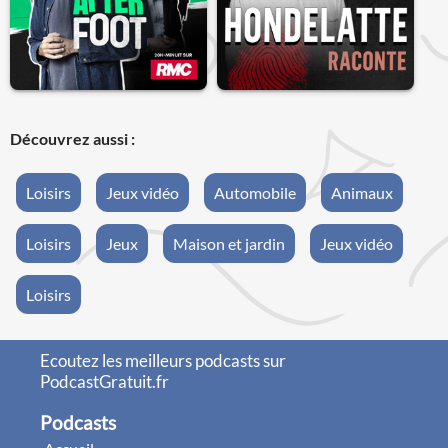
Découvrez aussi :
Loisirs
Jeux vidéo
Automobile
Animaux
Loisirs
Jeux
Maison et jardin
Jeux vidéo
Loisirs
Ecoutez les meilleurs podcasts sur
PodcastGratuit.fr
Podcasts