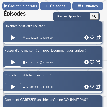
Écouter le dernier
Épisodes
Similaires
Épisodes
Un chien peut-être raciste ?
07.04.2023
00:03:30
Passer d'une maison à un appart, comment s'organiser ?
30.03.2023
00:04:10
Mon chien est têtu ! Que faire ?
27.03.2023
00:03:30
Comment CARESSER un chien qu'on ne CONNAÎT PAS ?