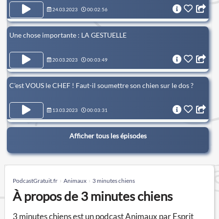
24.03.2023
00:02:56
Une chose importante : LA GESTUELLE
20.03.2023
00:03:49
C'est VOUS le CHEF ! Faut-il soumettre son chien sur le dos ?
13.03.2023
00:03:31
Afficher tous les épisodes
PodcastGratuit.fr
Animaux
3 minutes chiens
À propos de 3 minutes chiens
3 minutes chiens est un podcast Animaux par Esprit