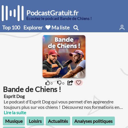
PodcastGratuit.fr
Écoutez le podcast Bande de Chiens !
Top 100
Explorer
Ma liste
0
0
Bande de Chiens !
Esprit Dog
Le podcast d'Esprit Dog qui vous permet d'en apprendre
toujours plus sur vos chiens ! Découvrez nos formations en
ligne (
Lire la suite
Musique
Loisirs
Actualités
Analyses politiques