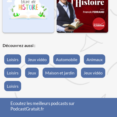
Découvrez aussi :
Loisirs
Jeux vidéo
Automobile
Animaux
Loisirs
Jeux
Maison et jardin
Jeux vidéo
Loisirs
Ecoutez les meilleurs podcasts sur
PodcastGratuit.fr