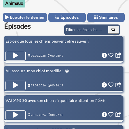
Animaux
Écouter le dernier
Épisodes
Similaires
Épisodes
Est-ce que tous les chiens peuvent être sauvés ?
03.08.2026
00:28:49
Au secours, mon chiot mordille ! 😭
27.07.2026
00:26:17
VACANCES avec son chien : à quoi faire attention ? 😬⚠️
20.07.2026
00:27:43