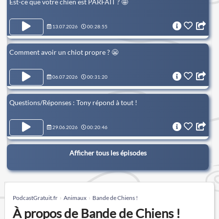
Est-ce que votre chien est PARFAIT ? 🤩
13.07.2026
00:28:55
Comment avoir un chiot propre ? 😬
06.07.2026
00:31:20
Questions/Réponses : Tony répond à tout !
29.06.2026
00:20:46
Afficher tous les épisodes
PodcastGratuit.fr
Animaux
Bande de Chiens !
À propos de Bande de Chiens !