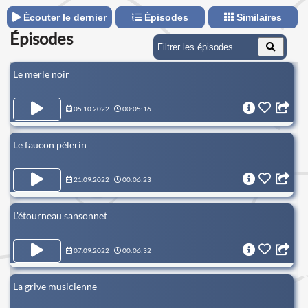
Écouter le dernier
Épisodes
Similaires
Épisodes
Le merle noir
05.10.2022
00:05:16
Le faucon pèlerin
21.09.2022
00:06:23
L'étourneau sansonnet
07.09.2022
00:06:32
La grive musicienne