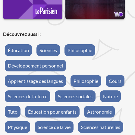
Découvrez aussi :
Éducation
Sciences
Philosophie
Développement personnel
Apprentissage des langues
Philosophie
Cours
Sciences de la Terre
Sciences sociales
Nature
Tuto
Éducation pour enfants
Astronomie
Physique
Science de la vie
Sciences naturelles