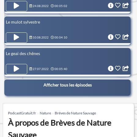
24.08.2022
00:05:02
Le mulot sylvestre
10.08.2022
00:04:10
Le geai des chênes
27.07.2022
00:05:40
Afficher tous les épisodes
PodcastGratuit.fr
Nature
Brèves de Nature Sauvage
À propos de Brèves de Nature
Sauvage