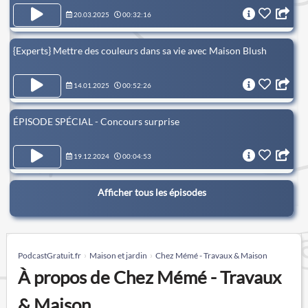
20.03.2025
00:32:16
{Experts} Mettre des couleurs dans sa vie avec Maison Blush
14.01.2025
00:52:26
ÉPISODE SPÉCIAL - Concours surprise
19.12.2024
00:04:53
Afficher tous les épisodes
PodcastGratuit.fr
Maison et jardin
Chez Mémé - Travaux & Maison
À propos de Chez Mémé - Travaux
& Maison