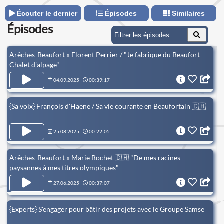
Écouter le dernier
Épisodes
Similaires
Épisodes
Arêches-Beaufort x Florent Perrier / "Je fabrique du Beaufort
Chalet d'alpage"
04.09.2025
00:39:17
{Sa voix} François d'Haene / Sa vie courante en Beaufortain 🇨🇭
25.08.2025
00:22:05
Arêches-Beaufort x Marie Bochet 🇨🇭 "De mes racines
paysannes à mes titres olympiques"
27.06.2025
00:37:07
{Experts} S'engager pour bâtir des projets avec le Groupe Samse