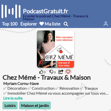
PodcastGratuit.fr
Écoutez le podcast Chez Mémé - Travaux &
Maison
Top 100
Explorer
Ma liste
0
0
Chez Mémé - Travaux & Maison
Myriam Cornu-Nave
✅ Décoration ✅ Construction ✅ Rénovation ✅ Travaux
✅ Immobilier Chez Mémé va vous accompagner sur tous vos
projets et vous aider à faire de votre lieu de vie un endroit où
Lire la suite
vous sentir vraiment VOUS et comme chez vous.
Loisirs
Maison et jardin