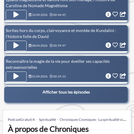
Caroline de Nomade Magnétisme
16.04.2026
00:46:45
Sorties hors du corps, clairvoyance et montée de Kundalini :
l’histoire folle de David
08.04.2026
00:59:47
Reconnaître la magie de la vie pour éveiller ses capacités
extrasensorielles
01.04.2026
00:24:12
Afficher tous les épisodes
PodcastGratuit.fr
Spiritualité
Chroniques Cosmiques - La spiritualité via l'expérience directe
À propos de Chroniques