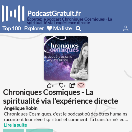
PodcastGratuit.fr
Écoutez le podcast Chroniques Cosmiques - La
spiritualité via l'expérience directe
Top 100
Explorer
Ma liste
0
0
Chroniques Cosmiques - La
spiritualité via l'expérience directe
Angélique Robin
Chroniques Cosmiques, c'est le podcast où des êtres humains
racontent leur réveil spirituel et comment il a transformé leur
vie : le déclic, le chemin, et ce qu'ils en ont fait.
Lire la suite