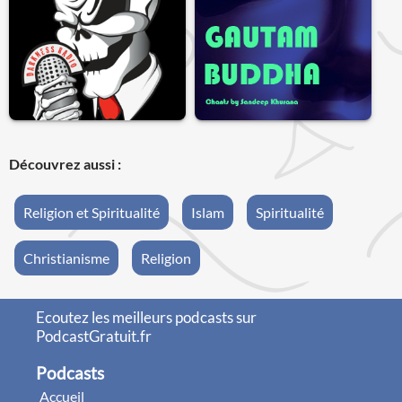
Découvrez aussi :
Religion et Spiritualité
Islam
Spiritualité
Christianisme
Religion
Ecoutez les meilleurs podcasts sur
PodcastGratuit.fr
Podcasts
Accueil