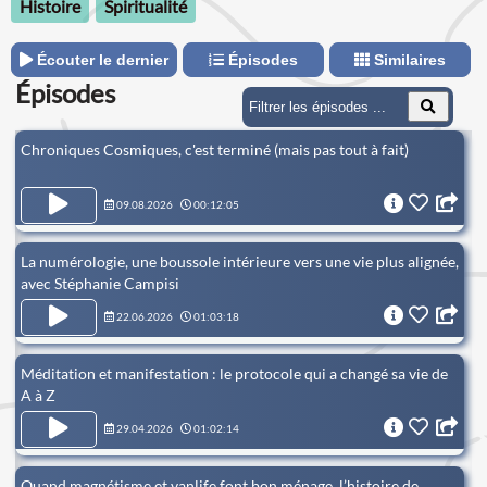
Histoire
Spiritualité
Écouter le dernier
Épisodes
Similaires
Épisodes
Chroniques Cosmiques, c'est terminé (mais pas tout à fait)
09.08.2026
00:12:05
La numérologie, une boussole intérieure vers une vie plus alignée,
avec Stéphanie Campisi
22.06.2026
01:03:18
Méditation et manifestation : le protocole qui a changé sa vie de
A à Z
29.04.2026
01:02:14
Quand magnétisme et vanlife font bon ménage, l’histoire de