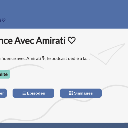
i 🤍
ence Avec Amirati 🤍
dence avec Amirati 🎙️ , le podcast dédié à la
ane.
alité
er
Épisodes
Similaires