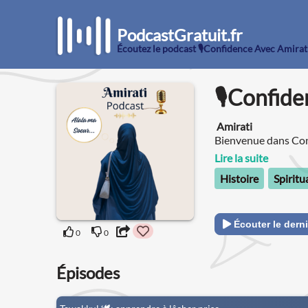
PodcastGratuit.fr
Écoutez le podcast 🎙️Confidence Avec Amirat
🎙️Confid
Amirati
Bienvenue dans Confi
spiritualité musulm
Lire la suite
Histoire
Spiritu
Écouter le derni
0
0
Épisodes