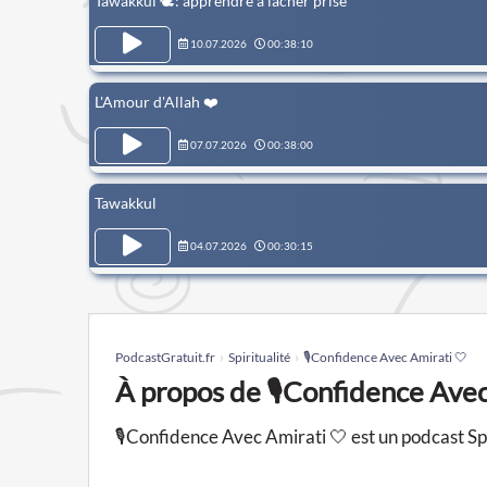
Tawakkul 🕊️: apprendre à lâcher prise
10.07.2026
00:38:10
L'Amour d'Allah ❤️
07.07.2026
00:38:00
Tawakkul
04.07.2026
00:30:15
PodcastGratuit.fr
Spiritualité
🎙️Confidence Avec Amirati 🤍
À propos de 🎙️Confidence Avec
🎙️Confidence Avec Amirati 🤍 est un podcast Spi