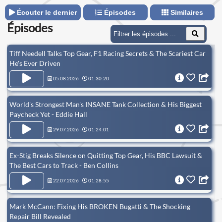
Écouter le dernier
Épisodes
Similaires
Épisodes
Tiff Needell Talks Top Gear, F1 Racing Secrets & The Scariest Car
He's Ever Driven
05.08.2026
01:30:20
World's Strongest Man's INSANE Tank Collection & His Biggest
Paycheck Yet - Eddie Hall
29.07.2026
01:24:01
Ex-Stig Breaks Silence on Quitting Top Gear, His BBC Lawsuit &
The Best Cars to Track - Ben Collins
22.07.2026
01:28:55
Mark McCann: Fixing His BROKEN Bugatti & The Shocking
Repair Bill Revealed