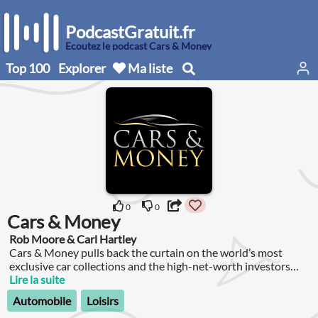
PodcastGratuit.fr
Écoutez le podcast Cars & Money
Top 100
Explorer
Ma liste
0
0
Cars & Money
Rob Moore & Carl Hartley
Cars & Money pulls back the curtain on the world’s most
exclusive car collections and the high-net-worth investors
behind them.
Lire la suite
Automobile
Loisirs