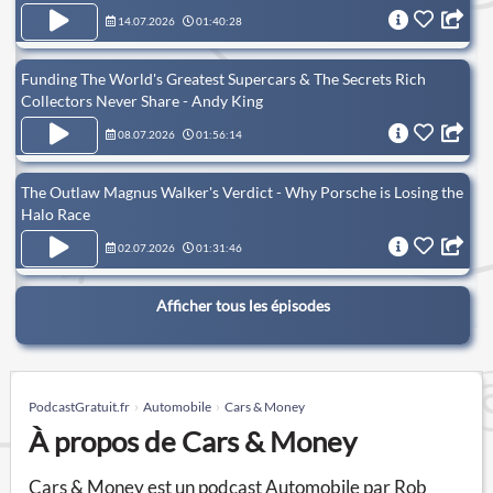
14.07.2026
01:40:28
Funding The World's Greatest Supercars & The Secrets Rich
Collectors Never Share - Andy King
08.07.2026
01:56:14
The Outlaw Magnus Walker's Verdict - Why Porsche is Losing the
Halo Race
02.07.2026
01:31:46
Afficher tous les épisodes
PodcastGratuit.fr
Automobile
Cars & Money
À propos de Cars & Money
Cars & Money est un podcast Automobile par Rob