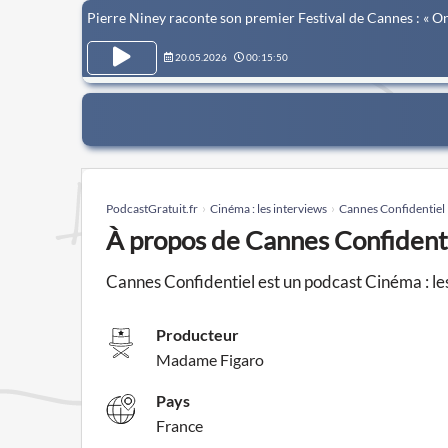
Pierre Niney raconte son premier Festival de Cannes : « On
20.05.2026
00:15:50
PodcastGratuit.fr
Cinéma : les interviews
Cannes Confidentiel
À propos de Cannes Confident
Cannes Confidentiel est un podcast Cinéma : l
Producteur
Madame Figaro
Pays
France