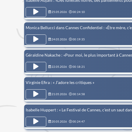
Isabelle Adjani : «Des lunettes noires, des pansements pour 
25.05.2026
00:24:10
Monica Bellucci dans Cannes Confidentiel : «Être mère, c’es
24.05.2026
00:19:35
Géraldine Nakache : «Pour moi, le plus important à Cannes, 
22.05.2026
00:18:21
Virginie Efira : « J’adore les critiques »
21.05.2026
00:14:58
Isabelle Huppert : « Le Festival de Cannes, c’est un saut dan
20.05.2026
00:24:47