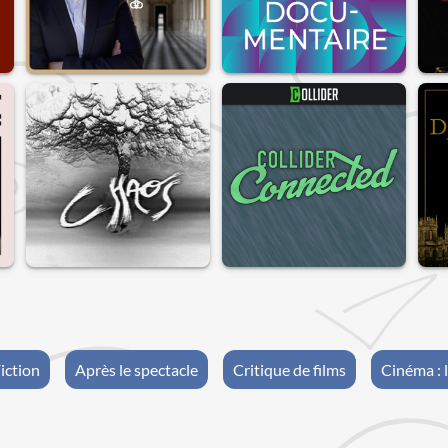
iction
Après le spectacle
Critique de films
Cinéma : 