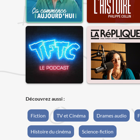
Découvrez aussi :
Fiction
TV et Cinéma
Drames audio
F
Histoire du cinéma
Science-fiction