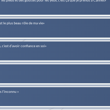
les pieds et des gouttes pour les yeux, c’est ça que je prends à Cannes»
t le plus beau rôle de ma vie»
c’est d’avoir confiance en soi»
s l’inconnu »