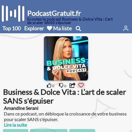
PodcastGratuit.fr
Écoutez le podcast Business & Dolce Vita : L’art
de scaler SANS s'épuiser
Top 100
Explorer
Ma liste
0
0
Business & Dolce Vita : L’art de scaler
SANS s'épuiser
Amandine Serani
Dans ce podcast, on débloque la croissance de votre business
pour scaler SANS s'épuiser.
Lire la suite