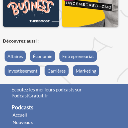
Découvrez aussi :
Affaires
Économie
Entrepreneuriat
Investissement
Carrières
Marketing
Ecoutez les meilleurs podcasts sur
PodcastGratuit.fr
Podcasts
Accueil
Nouveaux