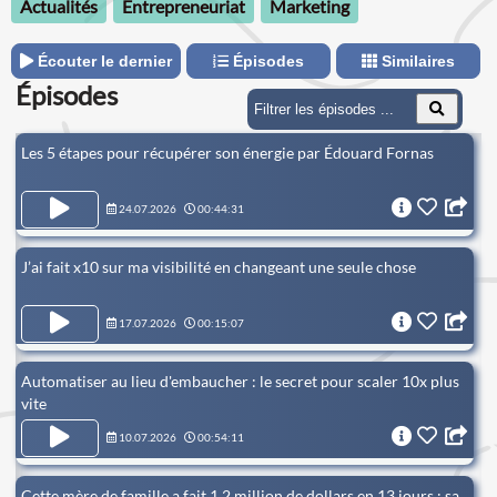
Actualités
Entrepreneuriat
Marketing
Écouter le dernier
Épisodes
Similaires
Épisodes
Les 5 étapes pour récupérer son énergie par Édouard Fornas
24.07.2026
00:44:31
J’ai fait x10 sur ma visibilité en changeant une seule chose
17.07.2026
00:15:07
Automatiser au lieu d'embaucher : le secret pour scaler 10x plus
vite
10.07.2026
00:54:11
Cette mère de famille a fait 1.2 million de dollars en 13 jours : sa