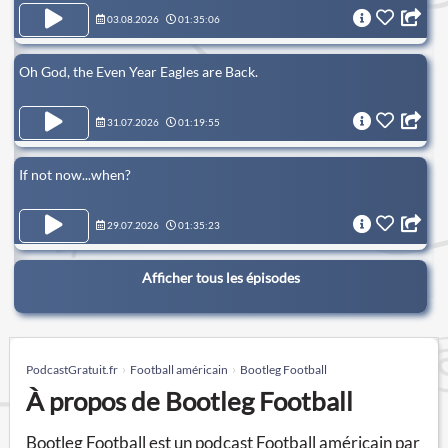
03.08.2026
01:35:06
Oh God, the Even Year Eagles are Back.
31.07.2026
01:19:55
If not now...when?
29.07.2026
01:35:23
Afficher tous les épisodes
PodcastGratuit.fr
Football américain
Bootleg Football
À propos de Bootleg Football
Bootleg Football est un podcast Football américain par