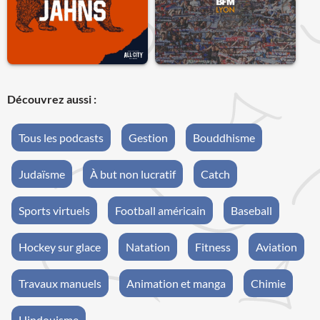
Découvrez aussi :
Tous les podcasts
Gestion
Bouddhisme
Judaïsme
À but non lucratif
Catch
Sports virtuels
Football américain
Baseball
Hockey sur glace
Natation
Fitness
Aviation
Travaux manuels
Animation et manga
Chimie
Hindouisme