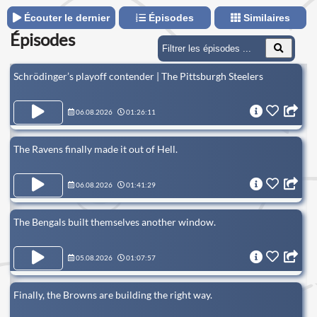
Écouter le dernier
Épisodes
Similaires
Épisodes
Schrödinger’s playoff contender | The Pittsburgh Steelers
06.08.2026
01:26:11
The Ravens finally made it out of Hell.
06.08.2026
01:41:29
The Bengals built themselves another window.
05.08.2026
01:07:57
Finally, the Browns are building the right way.