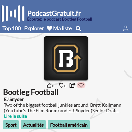
PodcastGratuit.fr
Écoutez le podcast Bootleg Football
Top 100
Explorer
Ma liste
0
0
Bootleg Football
EJ Snyder
Two of the biggest football junkies around, Brett Kollmann
(YouTube's The Film Room) and E.J. Snyder (Senior Draft
Analyst Windy City Gridiron) have teamed up to bring you a
Lire la suite
podcast packed with football goodness.
Sport
Actualités
Football américain