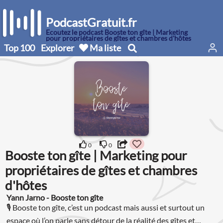
PodcastGratuit.fr
Écoutez le podcast Booste ton gîte | Marketing
pour propriétaires de gîtes et chambres d'hôtes
Top 100
Explorer
Ma liste
0
0
Booste ton gîte | Marketing pour
propriétaires de gîtes et chambres
d'hôtes
Yann Jarno - Booste ton gîte
🎙 Booste ton gîte, c’est un podcast mais aussi et surtout un
espace où l’on parle sans détour de la réalité des gîtes et