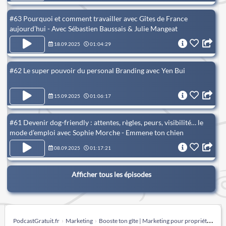
#63 Pourquoi et comment travailler avec Gîtes de France
aujourd’hui - Avec Sébastien Baussais & Julie Mangeat
18.09.2025
01:04:29
#62 Le super pouvoir du personal Branding avec Yen Bui
15.09.2025
01:06:17
#61 Devenir dog-friendly : attentes, règles, peurs, visibilité… le
mode d’emploi avec Sophie Morche - Emmene ton chien
08.09.2025
01:17:21
Afficher tous les épisodes
PodcastGratuit.fr
Marketing
Booste ton gîte | Marketing pour propriétaires de gîtes et chambres d'hôtes