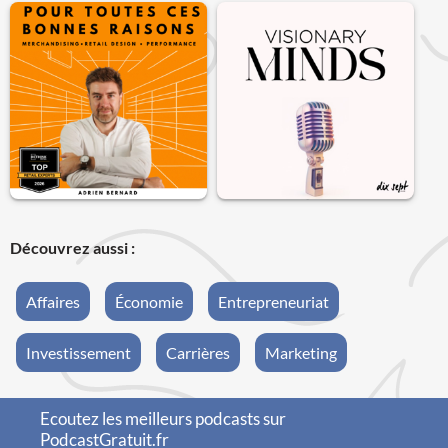
Découvrez aussi :
Affaires
Économie
Entrepreneuriat
Investissement
Carrières
Marketing
Ecoutez les meilleurs podcasts sur
PodcastGratuit.fr