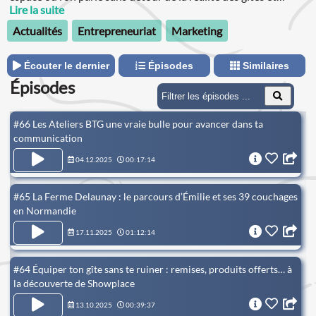
chambres d’hôtes, avec une bonne dose de simplicité, de
Lire la suite
partages d’astuces et d’échanges authentiques autour du
Actualités
Entrepreneuriat
Marketing
business.
Écouter le dernier
Épisodes
Similaires
Épisodes
#66 Les Ateliers BTG une vraie bulle pour avancer dans ta
communication
04.12.2025
00:17:14
#65 La Ferme Delaunay : le parcours d’Émilie et ses 39 couchages
en Normandie
17.11.2025
01:12:14
#64 Équiper ton gîte sans te ruiner : remises, produits offerts… à
la découverte de Showplace
13.10.2025
00:39:37