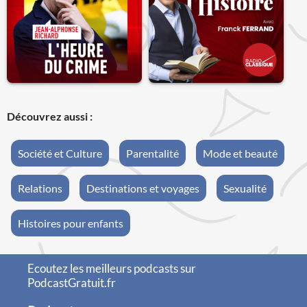
Découvrez aussi :
Société et Culture
Parentalité
Mode et beauté
Relations
Destinations et voyages
Sexualité
Histoires pour enfants
Ecoutez les meilleurs podcasts sur
PodcastGratuit.fr