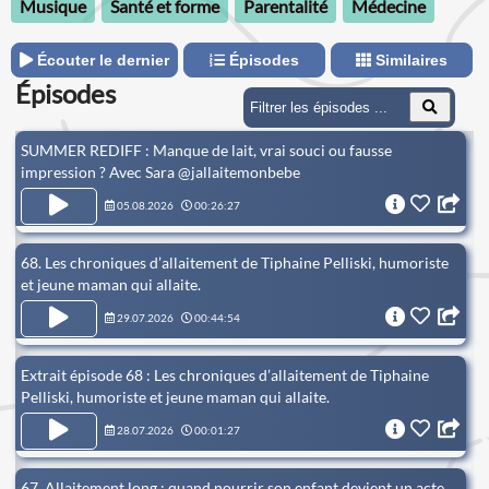
Musique
Santé et forme
Parentalité
Médecine
Écouter le dernier
Épisodes
Similaires
Épisodes
SUMMER REDIFF : Manque de lait, vrai souci ou fausse
impression ? Avec Sara @jallaitemonbebe
05.08.2026
00:26:27
68. Les chroniques d’allaitement de Tiphaine Pelliski, humoriste
et jeune maman qui allaite.
29.07.2026
00:44:54
Extrait épisode 68 : Les chroniques d’allaitement de Tiphaine
Pelliski, humoriste et jeune maman qui allaite.
28.07.2026
00:01:27
67. Allaitement long : quand nourrir son enfant devient un acte