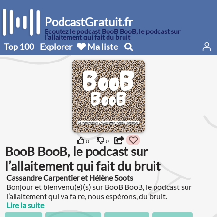
PodcastGratuit.fr
Écoutez le podcast BooB BooB, le podcast sur
l’allaitement qui fait du bruit
Top 100
Explorer
Ma liste
0
0
BooB BooB, le podcast sur
l’allaitement qui fait du bruit
Cassandre Carpentier et Hélène Soots
Bonjour et bienvenu(e)(s) sur BooB BooB, le podcast sur
l’allaitement qui va faire, nous espérons, du bruit.
Lire la suite