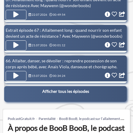
de résistance Avec Maywenn (@wonderboobs)
22.07.2026
00:49:54
Extrait épisode 67 : Allaitement long : quand nourrir son enfant
devient un acte de résistance ? Avec Maywenn (@wonderboobs)
21.07.2026
00:01:12
66. Allaiter, danser, se dévoiler : reprendre possession de son
corps après bébé, avec Anaïs Viola, danseuse et chorégraphe.
15.07.2026
00:34:24
Afficher tous les épisodes
PodcastGratuit.fr
Parentalité
BooB BooB, le podcast sur l’allaitement qui fait du bruit
À propos de BooB BooB, le podcast