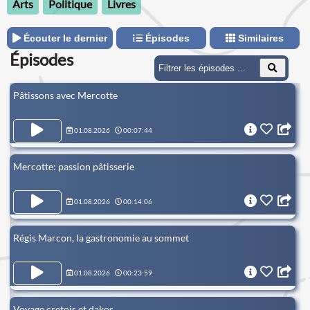
Arts
Politique
Livres
Écouter le dernier
Épisodes
Similaires
Épisodes
Pâtissons avec Mercotte
01.08.2026
00:07:44
Mercotte: passion pâtisserie
01.08.2026
00:14:06
Régis Marcon, la gastronomie au sommet
01.08.2026
00:23:59
Voyage cretois et dakos