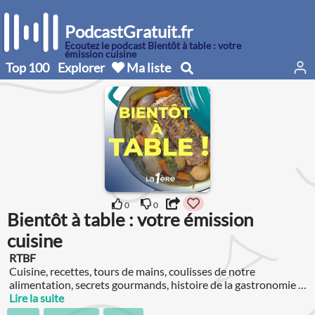
PodcastGratuit.fr
Écoutez le podcast Bientôt à table : votre
émission cuisine
Top 100
Explorer
Ma liste
0
0
Bientôt à table : votre émission
cuisine
RTBF
Cuisine, recettes, tours de mains, coulisses de notre
alimentation, secrets gourmands, histoire de la gastronomie et
agrobusiness à la loupe...
Lire la suite