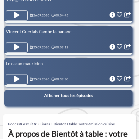
26.07.2026
00:04:45
Vincent Guerlais flambe la banane
25.07.2026
00:09:12
Le cacao mauricien
25.07.2026
00:39:30
Afficher tous les épisodes
PodcastGratuit.fr
Livres
Bientôt à table : votre émission cuisine
À propos de Bientôt à table : votre