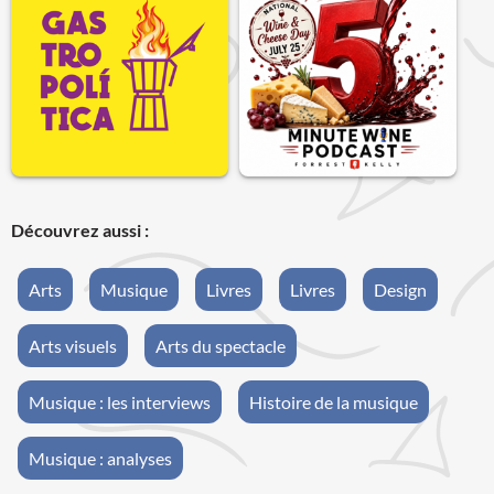
Découvrez aussi :
Arts
Musique
Livres
Livres
Design
Arts visuels
Arts du spectacle
Musique : les interviews
Histoire de la musique
Musique : analyses