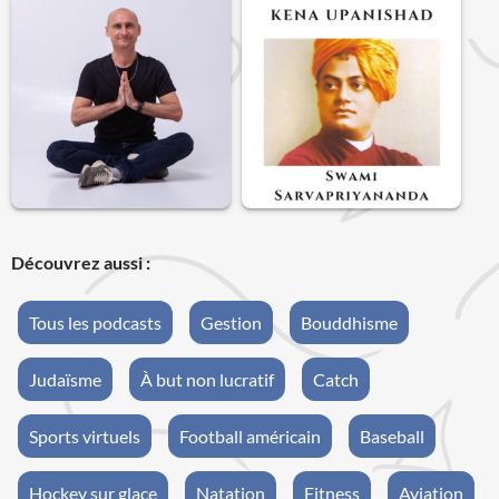
Découvrez aussi :
Tous les podcasts
Gestion
Bouddhisme
Judaïsme
À but non lucratif
Catch
Sports virtuels
Football américain
Baseball
Hockey sur glace
Natation
Fitness
Aviation