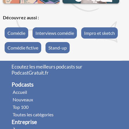
Découvrez aussi :
Comédie
Interviews comédie
Impro et sketch
Comédie fictive
Stand-up
Ecoutez les meilleurs podcasts sur
PodcastGratuit.fr
Podcasts
Accueil
Nouveaux
Top 100
Toutes les catégories
Entreprise