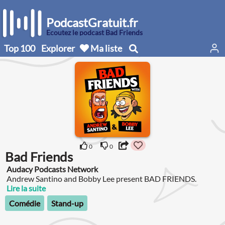
PodcastGratuit.fr
Écoutez le podcast Bad Friends
Top 100
Explorer
Ma liste
0
0
Bad Friends
Audacy Podcasts Network
Andrew Santino and Bobby Lee present BAD FRIENDS.
Lire la suite
Comédie
Stand-up