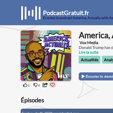
PodcastGratuit.fr
Écoutez le podcast America, Actually with 
America, 
Vox Media
Donald Trump has de
than a decade.
Lire la suite
Actualités
Analy
Écouter le derni
0
0
Épisodes