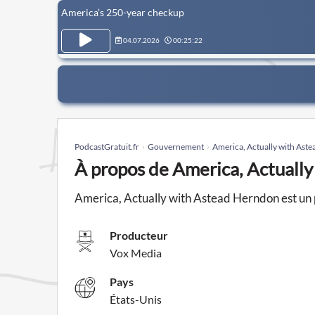
America’s 250-year checkup
04.07.2026
00:25:22
PodcastGratuit.fr
Gouvernement
America, Actually with Ast
À propos de America, Actuall
America, Actually with Astead Herndon est u
Producteur
Vox Media
Pays
États-Unis