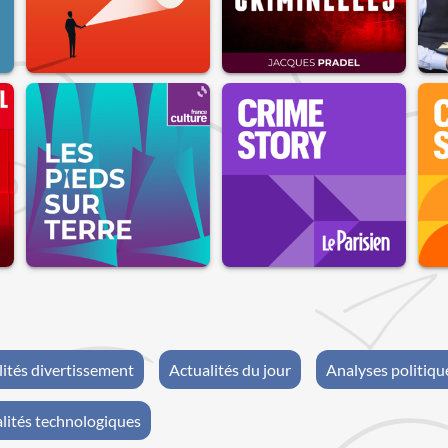
lités divertissement
Actualités du jour
Analyses politiqu
lités technologiques