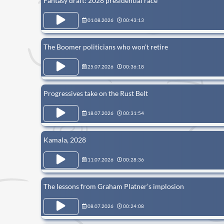
Fantasy draft: 2028 presidential race
01.08.2026
00:43:13
The Boomer politicians who won't retire
25.07.2026
00:36:18
Progressives take on the Rust Belt
18.07.2026
00:31:54
Kamala, 2028
11.07.2026
00:28:36
The lessons from Graham Platner’s implosion
08.07.2026
00:24:08