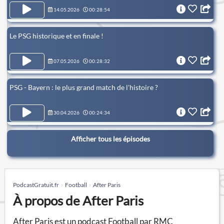
14.05.2026
00:28:54
Le PSG historique et en finale !
07.05.2026
00:28:32
PSG - Bayern : le plus grand match de l'histoire ?
30.04.2026
00:24:34
Afficher tous les épisodes
PodcastGratuit.fr
Football
After Paris
À propos de After Paris
After Paris est un podcast Football par RMC