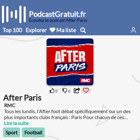
PodcastGratuit.fr
Écoutez le podcast After Paris
Top 100
Explorer
Ma liste
0
0
After Paris
RMC
Tous les lundis, l'After foot débat spécifiquement sur un des
plus importants clubs français : Paris Pour chacun de ces
clubs, retrouvez en 15 minutes ce qui fait le sel et le piment de
Lire la suite
l'After : évaluation des joueurs à la suite des matches du
Sport
Football
weekend, puis deux débats basés sur les infos RMC SPORT.