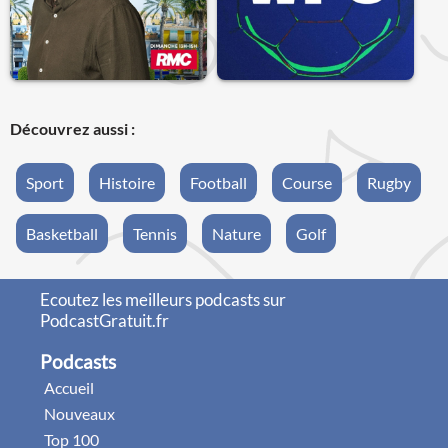
Découvrez aussi :
Sport
Histoire
Football
Course
Rugby
Basketball
Tennis
Nature
Golf
Ecoutez les meilleurs podcasts sur
PodcastGratuit.fr
Podcasts
Accueil
Nouveaux
Top 100