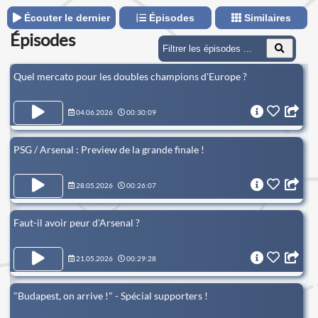
Écouter le dernier
Épisodes
Similaires
Épisodes
Quel mercato pour les doubles champions d'Europe ?
04.06.2026
00:30:09
PSG / Arsenal : Preview de la grande finale !
28.05.2026
00:26:07
Faut-il avoir peur d'Arsenal ?
21.05.2026
00:29:28
"Budapest, on arrive !" - Spécial supporters !