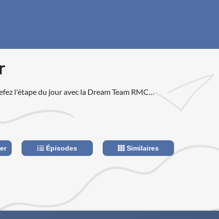
r
riefez l'étape du jour avec la Dream Team RMC
ille Guimard et Christophe Cessieux.
er
Épisodes
Similaires