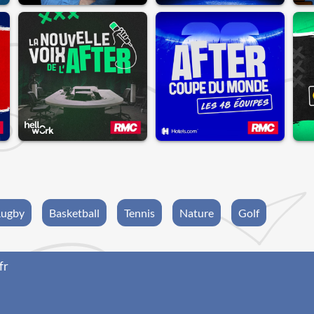
ugby
Basketball
Tennis
Nature
Golf
fr