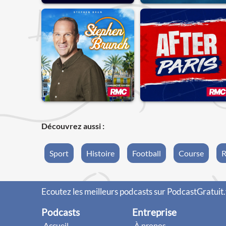
Découvrez aussi :
Sport
Histoire
Football
Course
R
Ecoutez les meilleurs podcasts sur PodcastGratuit.
Podcasts
Entreprise
Accueil
À propos