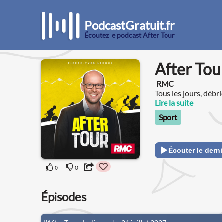
PodcastGratuit.fr
Écoutez le podcast After Tour
After Tou
RMC
Tous les jours, déb
avec notamment Cyr
Lire la suite
Sport
Écouter le derni
0
0
Épisodes