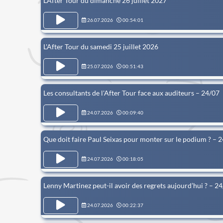
L'After Tour du dimanche 26 juillet 2027
26.07.2026
00:54:01
L'After Tour du samedi 25 juillet 2026
25.07.2026
00:51:43
Les consultants de l'After Tour face aux auditeurs – 24/07
24.07.2026
00:09:40
Que doit faire Paul Seixas pour monter sur le podium ? – 
24.07.2026
00:18:05
Lenny Martinez peut-il avoir des regrets aujourd’hui ? – 2
24.07.2026
00:22:37