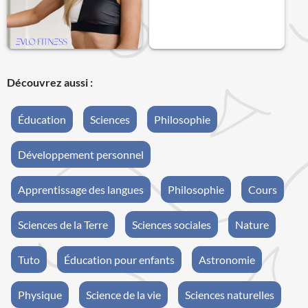
Découvrez aussi :
Éducation
Sciences
Philosophie
Développement personnel
Apprentissage des langues
Philosophie
Cours
Sciences de la Terre
Sciences sociales
Nature
Tuto
Éducation pour enfants
Astronomie
Physique
Science de la vie
Sciences naturelles