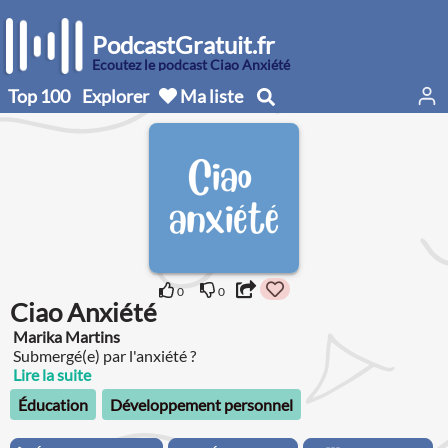
PodcastGratuit.fr
Écoutez le podcast Ciao Anxiété
Top 100
Explorer
Ma liste
0
0
Ciao Anxiété
Marika Martins
Submergé(e) par l'anxiété ?
Lire la suite
Éducation
Développement personnel