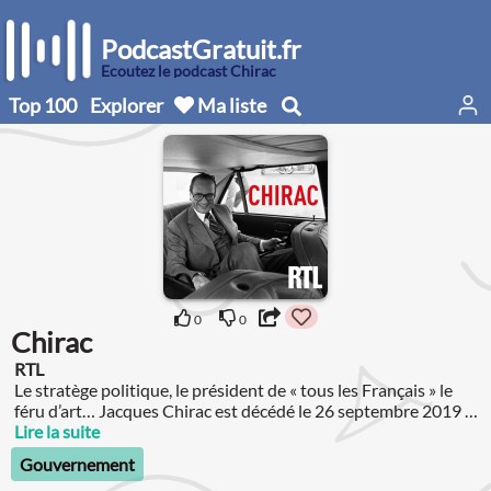
PodcastGratuit.fr
Écoutez le podcast Chirac
Top 100
Explorer
Ma liste
0
0
Chirac
RTL
Le stratège politique, le président de « tous les Français » le
féru d’art… Jacques Chirac est décédé le 26 septembre 2019 à
Paris, à l’âge de 86 ans.
Lire la suite
Gouvernement