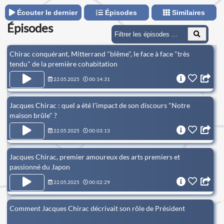
Écouter le dernier
Épisodes
Similaires
Épisodes
Chirac conquérant, Mitterrand "blême", le face à face "très
tendu" de la première cohabitation
22.05.2025
00:14:31
Jacques Chirac : quel a été l'impact de son discours "Notre
maison brûle" ?
22.05.2025
00:03:13
Jacques Chirac, premier amoureux des arts premiers et
passionné du Japon
22.05.2025
00:02:29
Comment Jacques Chirac décrivait son rôle de Président