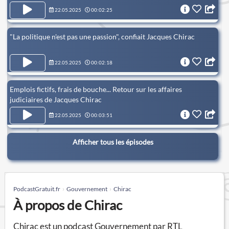
22.05.2025
00:02:25
"La politique n'est pas une passion", confiait Jacques Chirac
22.05.2025
00:02:18
Emplois fictifs, frais de bouche... Retour sur les affaires
judiciaires de Jacques Chirac
22.05.2025
00:03:51
Afficher tous les épisodes
PodcastGratuit.fr
Gouvernement
Chirac
À propos de Chirac
Chirac est un podcast Gouvernement par RTL