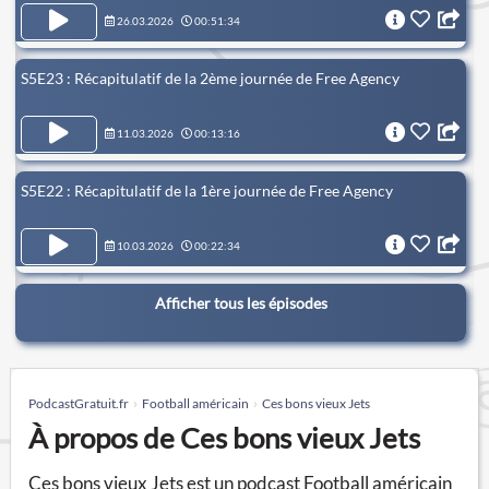
26.03.2026
00:51:34
S5E23 : Récapitulatif de la 2ème journée de Free Agency
11.03.2026
00:13:16
S5E22 : Récapitulatif de la 1ère journée de Free Agency
10.03.2026
00:22:34
Afficher tous les épisodes
PodcastGratuit.fr
Football américain
Ces bons vieux Jets
À propos de Ces bons vieux Jets
Ces bons vieux Jets est un podcast Football américain