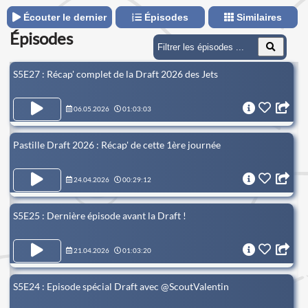
Écouter le dernier
Épisodes
Similaires
Épisodes
S5E27 : Récap' complet de la Draft 2026 des Jets
06.05.2026
01:03:03
Pastille Draft 2026 : Récap' de cette 1ère journée
24.04.2026
00:29:12
S5E25 : Dernière épisode avant la Draft !
21.04.2026
01:03:20
S5E24 : Episode spécial Draft avec @ScoutValentin