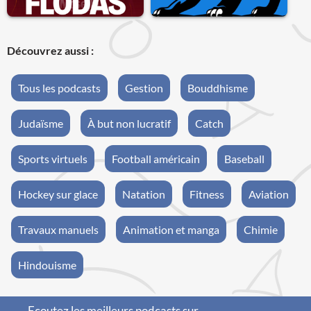
Découvrez aussi :
Tous les podcasts
Gestion
Bouddhisme
Judaïsme
À but non lucratif
Catch
Sports virtuels
Football américain
Baseball
Hockey sur glace
Natation
Fitness
Aviation
Travaux manuels
Animation et manga
Chimie
Hindouisme
Ecoutez les meilleurs podcasts sur