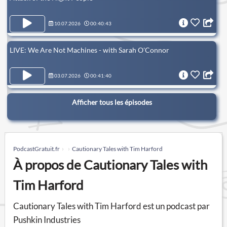
10.07.2026
00:40:43
LIVE: We Are Not Machines - with Sarah O'Connor
03.07.2026
00:41:40
Afficher tous les épisodes
PodcastGratuit.fr
Cautionary Tales with Tim Harford
À propos de Cautionary Tales with
Tim Harford
Cautionary Tales with Tim Harford est un podcast par
Pushkin Industries