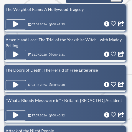
The Weight of Fame: A Hollywood Tragedy
07.08.2026
00:41:39
Arsenic and Lace: The Trial of the Yorkshire Witch - with Maddy
Pelling
31.07.2026
00:43:31
The Doors of Death: The Herald of Free Enterprise
24.07.2026
00:37:48
"What a Bloody Mess we're in" - Britain's [REDACTED] Accident
17.07.2026
00:40:32
Attack of the Night People