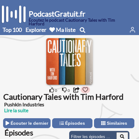
PodcastGratuit.fr
Écoutez le podcast Cautionary Tales with Tim
Harford
Top 100
Explorer
Ma liste
0
0
Cautionary Tales with Tim Harford
Pushkin Industries
Lire la suite
Écouter le dernier
Épisodes
Similaires
Épisodes