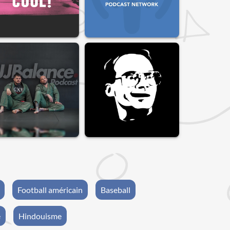
Football américain
Baseball
e
Hindouisme