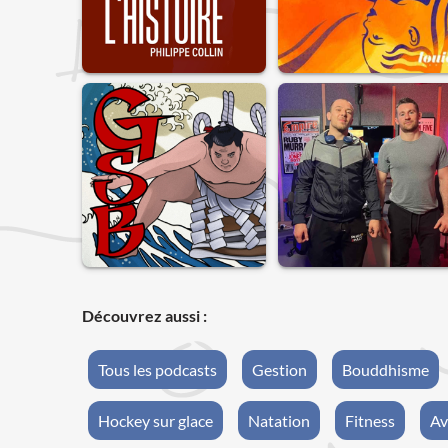
Découvrez aussi :
Tous les podcasts
Gestion
Bouddhisme
Hockey sur glace
Natation
Fitness
Av