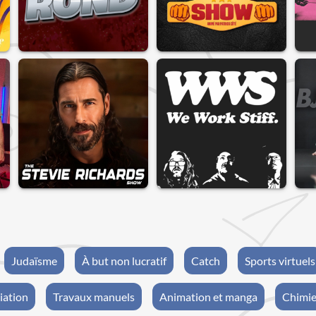
Judaïsme
À but non lucratif
Catch
Sports virtuels
iation
Travaux manuels
Animation et manga
Chimi