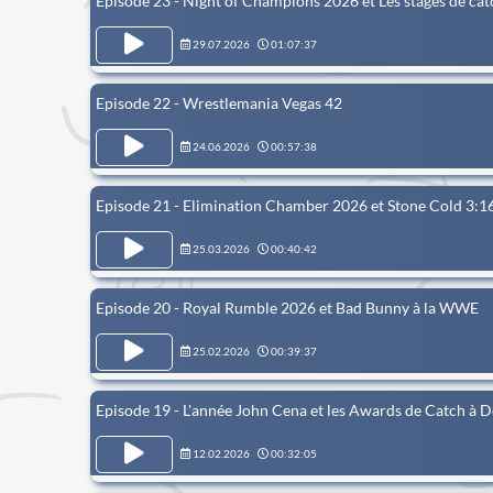
Episode 23 - Night of Champions 2026 et Les stages de cat
29.07.2026
01:07:37
Episode 22 - Wrestlemania Vegas 42
24.06.2026
00:57:38
Episode 21 - Elimination Chamber 2026 et Stone Cold 3:1
25.03.2026
00:40:42
Episode 20 - Royal Rumble 2026 et Bad Bunny à la WWE
25.02.2026
00:39:37
Episode 19 - L'année John Cena et les Awards de Catch à 
12.02.2026
00:32:05