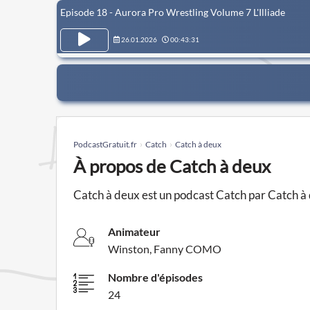
Episode 18 - Aurora Pro Wrestling Volume 7 L'Illiade
26.01.2026
00:43:31
PodcastGratuit.fr
Catch
Catch à deux
À propos de Catch à deux
Catch à deux est un podcast Catch par Catch à
Animateur
Winston, Fanny COMO
Nombre d'épisodes
24