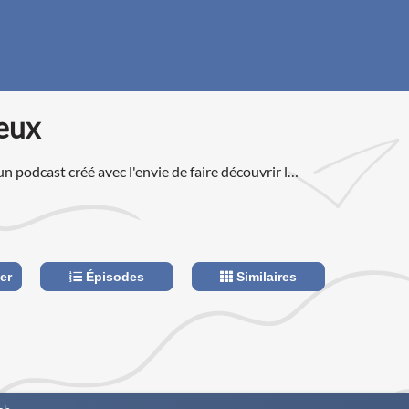
eux
un podcast créé avec l'envie de faire découvrir le
rtout la WWE) au plus grand nombre, mais aussi
rsonnes passionnées.
er
Épisodes
Similaires