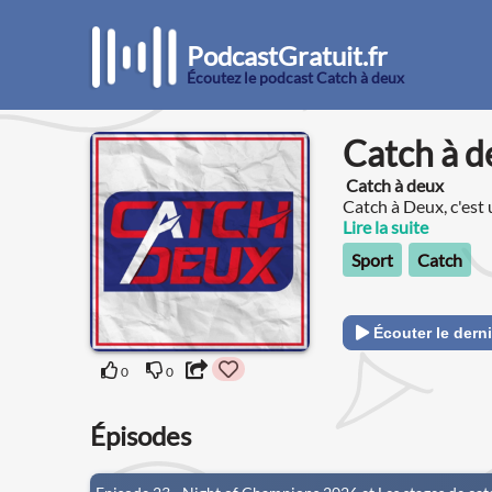
PodcastGratuit.fr
Écoutez le podcast Catch à deux
Catch à d
Catch à deux
Catch à Deux, c'est 
monde du catch (su
Lire la suite
d'intéresser les pe
Sport
Catch
Écouter le derni
0
0
Épisodes