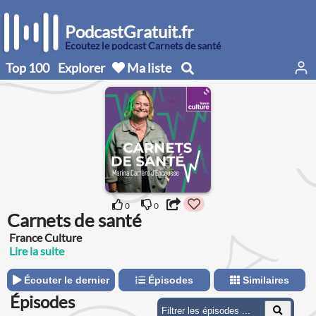
PodcastGratuit.fr
Écoutez le podcast Carnets de santé
Top 100
Explorer
Ma liste
0
0
Carnets de santé
France Culture
Lire la suite
Écouter le dernier
Épisodes
Similaires
Épisodes