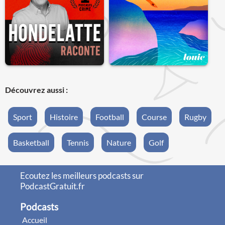
Découvrez aussi :
Sport
Histoire
Football
Course
Rugby
Basketball
Tennis
Nature
Golf
Ecoutez les meilleurs podcasts sur
PodcastGratuit.fr
Podcasts
Accueil