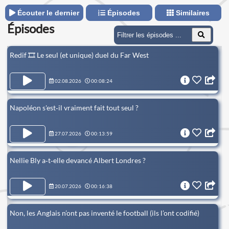
Écouter le dernier
Épisodes
Similaires
Épisodes
Redif 🎞️ Le seul (et unique) duel du Far West
02.08.2026
00:08:24
Napoléon s'est‑il vraiment fait tout seul ?
27.07.2026
00:13:59
Nellie Bly a‑t‑elle devancé Albert Londres ?
20.07.2026
00:16:38
Non, les Anglais n’ont pas inventé le football (ils l’ont codifié)