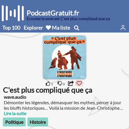
PodcastGratuit.fr
Écoutez le podcast C'est plus compliqué que ça
Top 100
Explorer
Ma liste
1
0
C'est plus compliqué que ça
wave.audio
Démonter les légendes, démasquer les mythes, percer à jour
les bluffs historiques… Voilà la mission de Jean-Christophe
Piot.
Lire la suite
Politique
Histoire