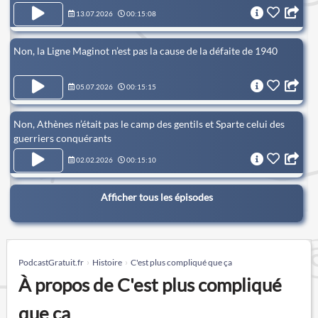
13.07.2026
00:15:08
Non, la Ligne Maginot n’est pas la cause de la défaite de 1940
05.07.2026
00:15:15
Non, Athènes n’était pas le camp des gentils et Sparte celui des
guerriers conquérants
02.02.2026
00:15:10
Afficher tous les épisodes
PodcastGratuit.fr
Histoire
C'est plus compliqué que ça
À propos de C'est plus compliqué
que ça