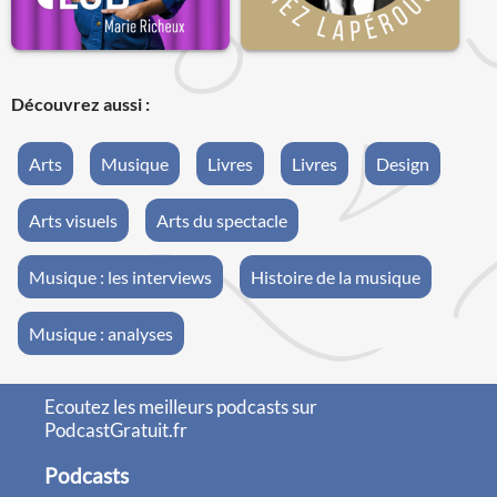
Découvrez aussi :
Arts
Musique
Livres
Livres
Design
Arts visuels
Arts du spectacle
Musique : les interviews
Histoire de la musique
Musique : analyses
Ecoutez les meilleurs podcasts sur
PodcastGratuit.fr
Podcasts