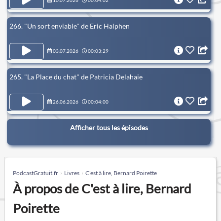
10.07.2026
00:04:02
266. "Un sort enviable" de Eric Halphen
03.07.2026
00:03:29
265. "La Place du chat" de Patricia Delahaie
26.06.2026
00:04:00
Afficher tous les épisodes
PodcastGratuit.fr
Livres
C'est à lire, Bernard Poirette
À propos de C'est à lire, Bernard
Poirette