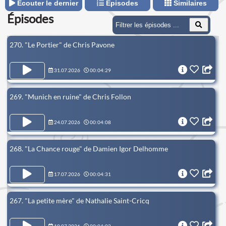
Écouter le dernier
Épisodes
Similaires
Épisodes
270. "Le Portier" de Chris Pavone
31.07.2026
00:04:29
269. "Munich en ruine" de Chris Follon
24.07.2026
00:04:08
268. "La Chance rouge" de Damien Igor Delhomme
17.07.2026
00:04:31
267. "La petite mère" de Nathalie Saint-Cricq