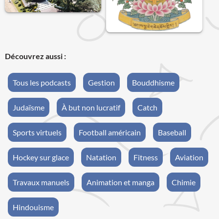
Découvrez aussi :
Tous les podcasts
Gestion
Bouddhisme
Judaïsme
À but non lucratif
Catch
Sports virtuels
Football américain
Baseball
Hockey sur glace
Natation
Fitness
Aviation
Travaux manuels
Animation et manga
Chimie
Hindouisme