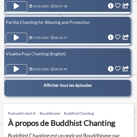
16.06.2020
00:07:38
Paritta Chanting for Blessing and Protection
17.05.2020
00:32:57
Visakha Puja Chanting (English)
04.05.2020
00:03:49
Afficher tous les épisodes
PodcastGratuit.fr
Bouddhisme
Buddhist Chanting
À propos de Buddhist Chanting
Buddhist Chanting est un podcast Bouddhisme par