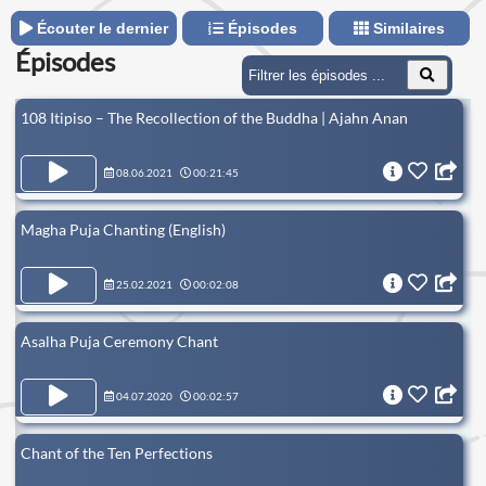
Écouter le dernier
Épisodes
Similaires
Épisodes
108 Itipiso – The Recollection of the Buddha | Ajahn Anan
08.06.2021
00:21:45
Magha Puja Chanting (English)
25.02.2021
00:02:08
Asalha Puja Ceremony Chant
04.07.2020
00:02:57
Chant of the Ten Perfections