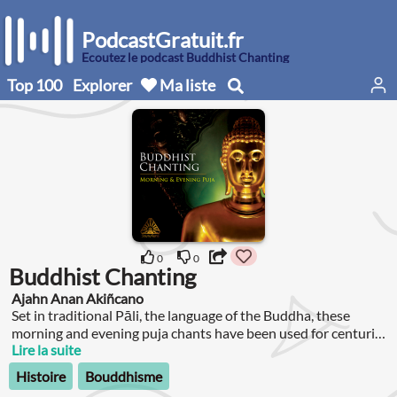
PodcastGratuit.fr
Écoutez le podcast Buddhist Chanting
Top 100
Explorer
Ma liste
0
0
Buddhist Chanting
Ajahn Anan Akiñcano
Set in traditional Pāli, the language of the Buddha, these
morning and evening puja chants have been used for centuries
to deepen faith, brighten the heart and prepare the mind for
Lire la suite
meditation.
Histoire
Bouddhisme