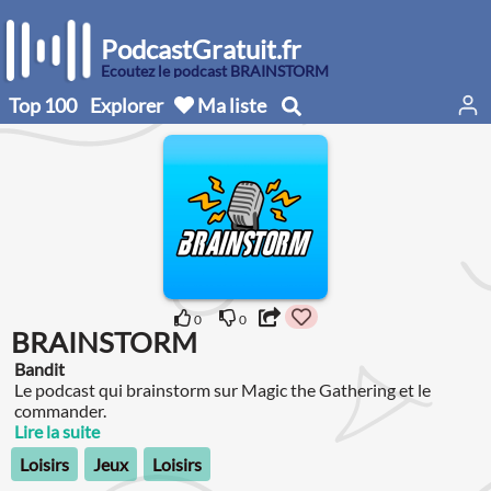
PodcastGratuit.fr
Écoutez le podcast BRAINSTORM
Top 100
Explorer
Ma liste
0
0
BRAINSTORM
Bandit
Le podcast qui brainstorm sur Magic the Gathering et le
commander.
Lire la suite
Loisirs
Jeux
Loisirs