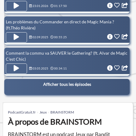
23.01.2026
01:17:50
Les problèmes du Commander en direct de Magic Mania ?
(ft.Théo Rivière)
02.09.2025
00:55:25
Comment la commu va SAUVER le Gathering? (ft. Alvar de Magic
C'est Chic)
03.05.2025
00:34:11
Afficher tous les épisodes
PodcastGratuit.fr
Jeux
BRAINSTORM
À propos de BRAINSTORM
BRAINSTORM est un podcast Jeux par Bandit