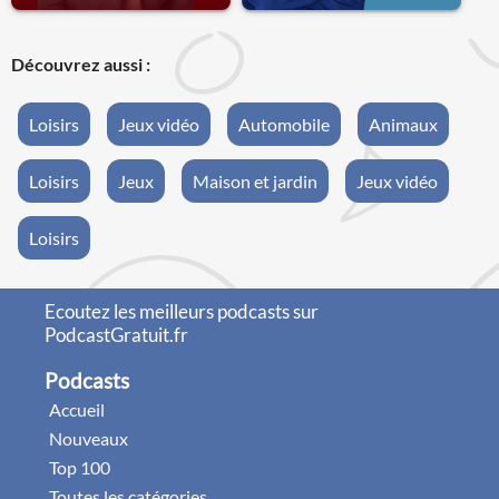
Découvrez aussi :
Loisirs
Jeux vidéo
Automobile
Animaux
Loisirs
Jeux
Maison et jardin
Jeux vidéo
Loisirs
Ecoutez les meilleurs podcasts sur
PodcastGratuit.fr
Podcasts
Accueil
Nouveaux
Top 100
Toutes les catégories