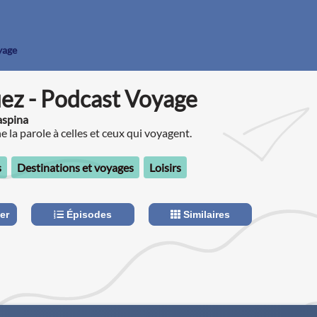
yage
ez - Podcast Voyage
aspina
 la parole à celles et ceux qui voyagent.
s
Destinations et voyages
Loisirs
er
Épisodes
Similaires