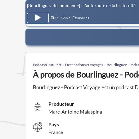
[Bourlinguez Recommande] - L'autoroute de la Fraternité
27.04.2026
00:00:51
PodcastGratuit.fr
Destinations et voyages
Bourlinguez - Podc
À propos de Bourlinguez - Po
Bourlinguez - Podcast Voyage est un podcast 
Producteur
Marc-Antoine Malaspina
Pays
France