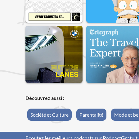
Découvrez aussi :
Société et Culture
Parentalité
Mode et be
Ecoutez les meilleurs podcasts sur PodcastGratuit.