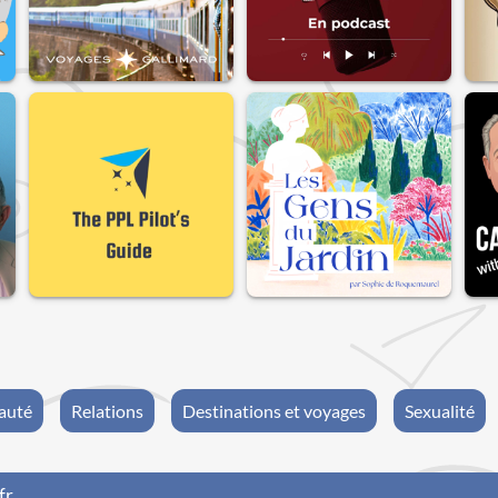
auté
Relations
Destinations et voyages
Sexualité
fr