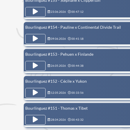
Bourlinguez #155 - Stéphane x Clipperton
23.06.2026
00:47:12
Bourlinguez #154 - Pauline x Continental Divide Trail
09.06.2026
00:41:18
Bourlinguez #153 - Pehuen x Finlande
26.05.2026
00:44:38
Bourlinguez #152 - Cécile x Yukon
12.05.2026
00:33:56
Bourlinguez #151 - Thomas x Tibet
28.04.2026
00:43:32