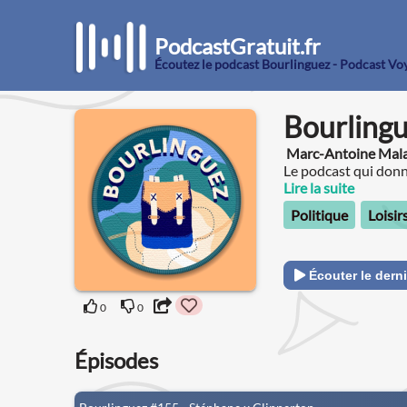
PodcastGratuit.fr
Écoutez le podcast Bourlinguez - Podcast Vo
Bourlingu
Marc-Antoine Mal
Le podcast qui donne
Lire la suite
Politique
Loisir
Écouter le derni
0
0
Épisodes