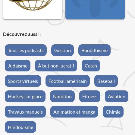
Découvrez aussi :
Tous les podcasts
Gestion
Bouddhisme
Judaïsme
À but non lucratif
Catch
Sports virtuels
Football américain
Baseball
Hockey sur glace
Natation
Fitness
Aviation
Travaux manuels
Animation et manga
Chimie
Hindouisme