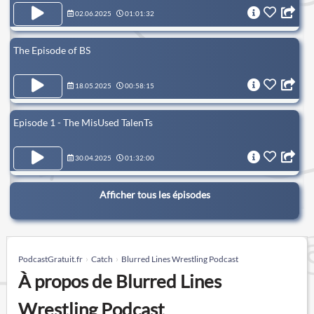
02.06.2025
01:01:32
The Episode of BS
18.05.2025
00:58:15
Episode 1 - The MisUsed TalenTs
30.04.2025
01:32:00
Afficher tous les épisodes
PodcastGratuit.fr
Catch
Blurred Lines Wrestling Podcast
À propos de Blurred Lines
Wrestling Podcast