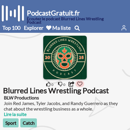
PodcastGratuit.fr
Écoutez le podcast Blurred Lines Wrestling
Podcast
Top 100
Explorer
Ma liste
0
0
Blurred Lines Wrestling Podcast
BLW Productions
Join Red James, Tyler Jacobs, and Randy Guerrero as they
chat about the wrestling business as a whole.
Lire la suite
Sport
Catch