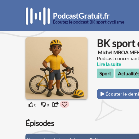
PodcastGratuit.fr
Écoutez le podcast BK sport cyclisme
BK sport 
Michel MBOA M
Podcast concernant 
Lire la suite
Sport
Actualité
Écouter le derni
0
0
Épisodes