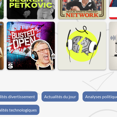
lités divertissement
Actualités du jour
Analyses politiqu
lités technologiques