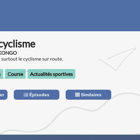
cyclisme
EKONGO
surtout le cyclisme sur route.
s
Course
Actualités sportives
er
Épisodes
Similaires