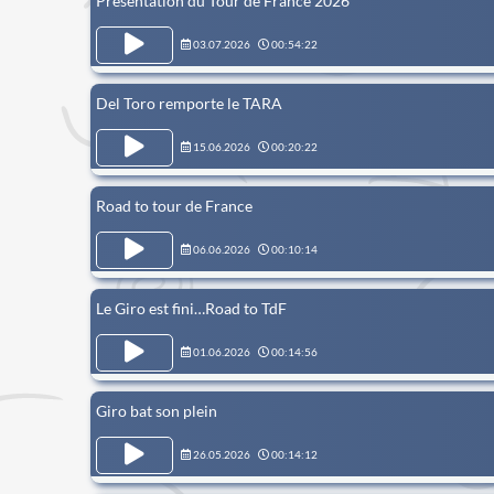
Présentation du Tour de France 2026
03.07.2026
00:54:22
Del Toro remporte le TARA
15.06.2026
00:20:22
Road to tour de France
06.06.2026
00:10:14
Le Giro est fini…Road to TdF
01.06.2026
00:14:56
Giro bat son plein
26.05.2026
00:14:12